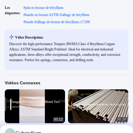
Les
#
plat en bronze de béryllium
étiquettes:
#
bande en bronze ASTM d'alliage de béryllium
#
bande d'alliage de bronze de béryllium c17200
Video Description:
Discover the high-performance Tempers RWMA Class 4 Beryllium Copper
Alloys, ASTM Standard Bright Polished. Ideal for electrical and industrial
applications, these alloys offer exceptional strength, conductivity, and corrosion
resistance. Perfect for springs, connectors, and drilling tools.
Vidéos Connexes
00:12
00:26
Bande en bronze du béryllium БрБ2
Qbe2.0 alliage de cuivre de béryllium