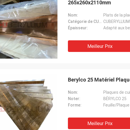
265x260x2110mm
Nom:
Plats de la pl
Catégorie de CUBERYLLIUM®:
CUBERYLLIUM
Épaisseur:
Adapté aux be
Meilleur Prix
Berylco 25 Matériel Plaq
Nom:
Plaques de cui
Noter:
BÉRYLCO 25
Forme:
Feuille/Plaque
Meilleur Prix