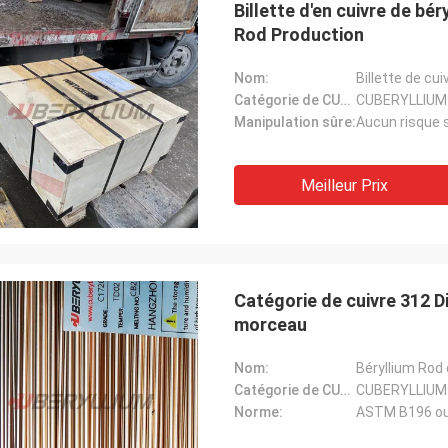
Billette d'en cuivre de bér
Rod Production
Nom:
Billette de cui
Catégorie de CUBERYLLIUM®:
CUBERYLLIUM
Manipulation sûre:
Aucun risque s
Meilleur Prix
Catégorie de cuivre 312 D
morceau
Nom:
Béryllium Rod 
Catégorie de CUBERYLLIUM®:
CUBERYLLIUM
Norme:
ASTM B196 ou 