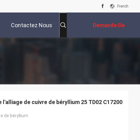
French
Contactez Nous
Demande De
Soumission
l'alliage de cuivre de béryllium 25 TD02 C17200
e de béryllium