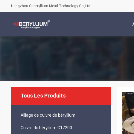
Hangzhou Cuberyllium Metal Technology Co.,Ltd.
Tous Les Produits
Alliage de cuivre de béryllium
Cuivre du béryllium C17200