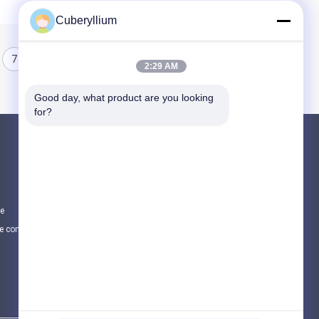
Cuberyllium
7
8
2:29 AM
Good day, what product are you looking 
for?
Produits
Alliage de cuivre de béryllium
Cuivre du béryllium C17200
te
Cuivre du béryllium C17300
e confidentialité
Toutes les catégories