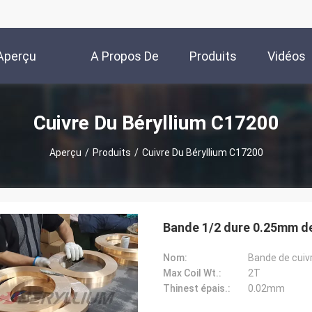
Aperçu
A Propos De
Produits
Vidéos
Nous
Cuivre Du Béryllium C17200
Aperçu
/
Produits
/
Cuivre Du Béryllium C17200
Bande 1/2 dure 0.25mm de 
Nom:
Bande de cuivr
Max Coil Wt.:
2T
Thinest épais.:
0.02mm