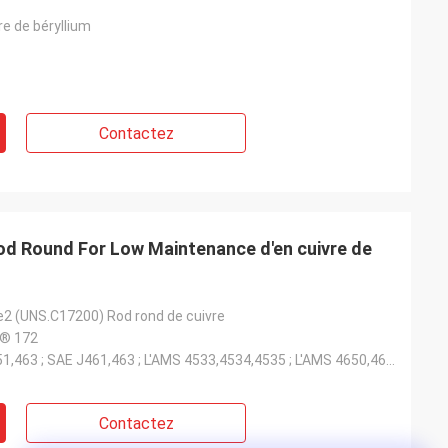
re de béryllium
Contactez
od Round For Low Maintenance d'en cuivre de
e2 (UNS.C17200) Rod rond de cuivre
® 172
ASTM B196,251,463 ; SAE J461,463 ; L'AMS 4533,4534,4535 ; L'AMS 4650,4651 ; Classe 4 de RWMA
Contactez