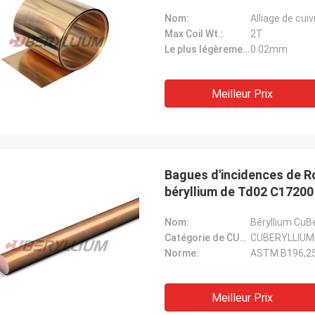
Nom:
Alliage de cuiv
Max Coil Wt.:
2T
Le plus légèrement épais.:
0.02mm
Meilleur Prix
Bagues d'incidences de R
béryllium de Td02 C17200
Nom:
Béryllium CuB
Catégorie de CUBERYLLIUM®:
CUBERYLLIUM
Norme:
Meilleur Prix