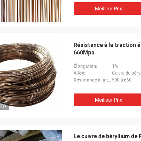
Meilleur Prix
Résistance à la traction é
660Mpa
Élongation:
1%
Alloy:
Cuivre du bér
Résistance à la traction (MPA):
590 à 660
Meilleur Prix
DEO
Le cuivre de béryllium de