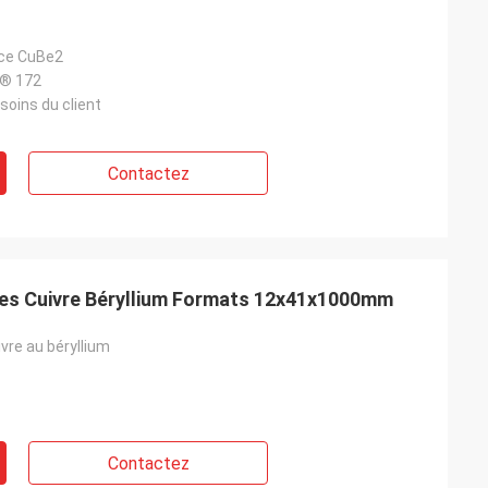
ace CuBe2
® 172
soins du client
Contactez
ues Cuivre Béryllium Formats 12x41x1000mm
vre au béryllium
Contactez