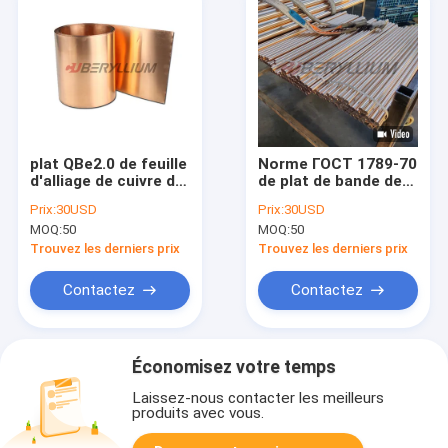
plat QBe2.0 de feuille
Norme ГОСТ 1789-70
d'alliage de cuivre de
de plat de bande de
béryllium de
fil de barre ronde
Prix:
30USD
Prix:
30USD
0.1mmx250mm avec
d'alliage de cuivre du
MOQ:
50
MOQ:
50
l'état dur
béryllium Qbe2.0
Trouvez les derniers prix
Trouvez les derniers prix
Contactez
Contactez
Économisez votre temps
Laissez-nous contacter les meilleurs
produits avec vous.