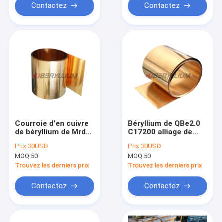
Contactez
Contactez
Courroie d'en cuivre
Béryllium de QBe2.0
de béryllium de Mrd
C17200 alliage de
ECU de BrBNT1.9
cuivre des bandes
Prix:
30USD
Prix:
30USD
Qbe1.9 dans la
0.05mm à 0.8mm
MOQ:
50
MOQ:
50
bobine
pour l'élément
0.3mmx200mm pour
élastique
Trouvez les derniers prix
Trouvez les derniers prix
des pièces de relais
Contactez
Contactez