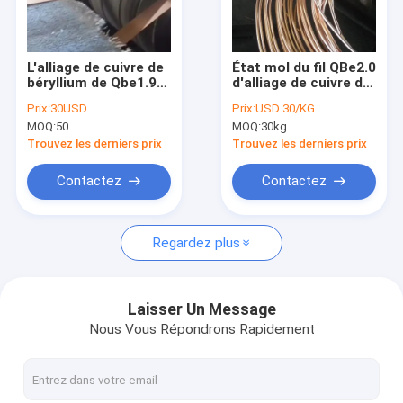
Au sujet de nous
Visite d'usine
L'alliage de cuivre de
État mol du fil QBe2.0
béryllium de Qbe1.9Ti
d'alliage de cuivre de
Contrôle de qualité
dépouille
béryllium lumineux
Prix:
30USD
Prix:
USD 30/KG
0.2mmx200mm de
pour
MOQ:
50
MOQ:
30kg
haute résistance
l'instrumentation
Contactez-nous
Trouvez les derniers prix
Trouvez les derniers prix
Demandez une citation
Contactez
Contactez
Regardez plus
Alliage de cuivre de béryllium
Cuivre du béryllium C17200
Laisser Un Message
Nous Vous Répondrons Rapidement
Cuivre du béryllium C17300
C17510 Beryllium Copper