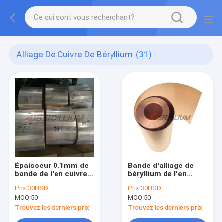
Alliage De Cuivre De Béryllium
(31)
Épaisseur 0.1mm de
Bande d'alliage de
bande de l'en cuivre
béryllium de l'en
Qbe1.9 0.12mm
cuivre Cube2
Prix:
30USD
Prix:
30USD
0.15mm 0.2mm pour
recuisant Qbe2
MOQ:
50
MOQ:
50
l'industrie électrique
0.2mmx250mm pour
le ressort
Trouvez les derniers prix
Trouvez les derniers prix