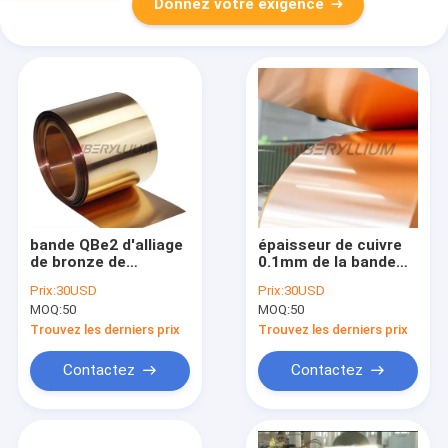
Donnez votre exigence
bande QBe2 d'alliage
épaisseur de cuivre
de bronze de
0.1mm de la bande
béryllium d'épaisseur
QBe2 d'aluminium de
Prix:
30USD
Prix:
30USD
de 0.05mm pour des
béryllium de la
MOQ:
50
MOQ:
50
connecteurs de
densité 8.25gcm3
ressort
0.2mm 0.4mm 0.8mm
Trouvez les derniers prix
Trouvez les derniers prix
Contactez
Contactez