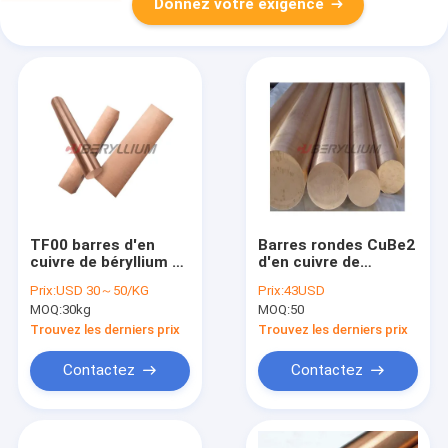
Donnez votre exigence
TF00 barres d'en
Barres rondes CuBe2
cuivre de béryllium de
d'en cuivre de
l'alliage M25 ASTM
béryllium d'ASTM
Prix:
USD 30～50/KG
Prix:
43USD
B196 pour les
B196 pour l'électrode
MOQ:
30kg
MOQ:
50
composants
de soudage par
électriques de
résistance
Trouvez les derniers prix
Trouvez les derniers prix
moteur
Contactez
Contactez