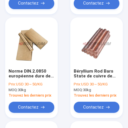
Contactez
Contactez
Norme DIN.2.0850
Béryllium Rod Bars
européenne dure de
State de cuivre de
Rods 1/2 d'en cuivre
cobalt de N CW104C
Prix:
USD 30～50/KG
Prix:
USD 30～50/KG
de béryllium de no. 3
un TB00 H TD04
MOQ:
30kg
MOQ:
30kg
d'alliage
TF00 à HT TH04
Trouvez les derniers prix
Trouvez les derniers prix
Contactez
Contactez