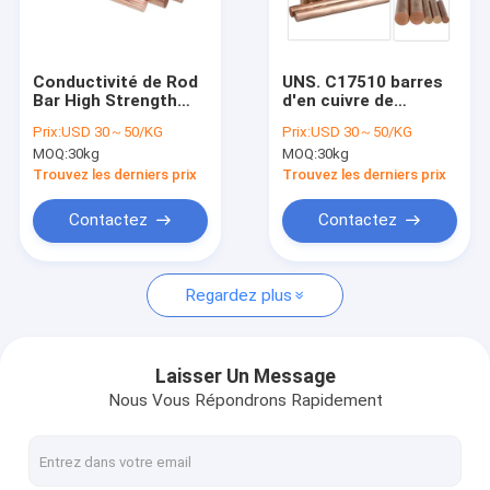
Au sujet de nous
Visite d'usine
Conductivité de Rod
UNS. C17510 barres
Bar High Strength
d'en cuivre de
Contrôle de qualité
High d'alliage de
béryllium de nickel de
Prix:
USD 30～50/KG
Prix:
USD 30～50/KG
béryllium de nickel
l'alliage 3 par la
MOQ:
30kg
MOQ:
30kg
d'en cuivre de TH04
classe standard 3 de
Contactez-nous
CuNi2Be
RWMA
Trouvez les derniers prix
Trouvez les derniers prix
Demandez une citation
Contactez
Contactez
Regardez plus
Alliage de cuivre de béryllium
Cuivre du béryllium C17200
Laisser Un Message
Nous Vous Répondrons Rapidement
Cuivre du béryllium C17300
C17510 Beryllium Copper