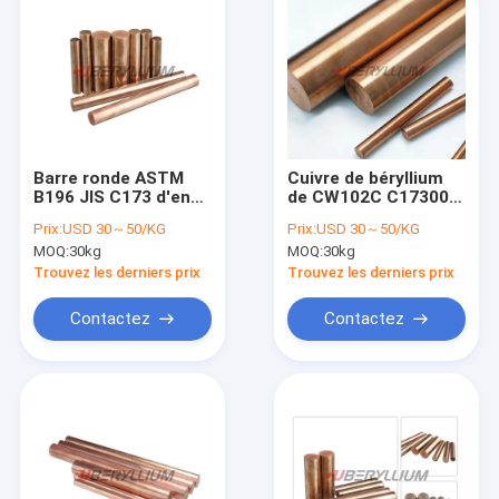
Barre ronde ASTM
Cuivre de béryllium
B196 JIS C173 d'en
de CW102C C17300
cuivre de béryllium de
Rod 3x1000mm pour
Prix:
USD 30～50/KG
Prix:
USD 30～50/KG
TB00 C17300
l'industrie
MOQ:
30kg
MOQ:
30kg
automobile
Trouvez les derniers prix
Trouvez les derniers prix
Contactez
Contactez
Maison
Produits
Vidéos