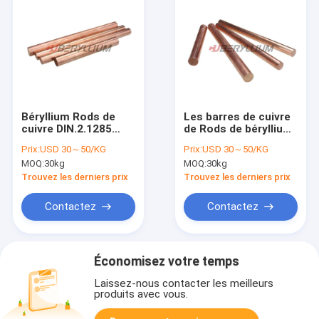
Béryllium Rods de
Les barres de cuivre
cuivre DIN.2.1285
de Rods de béryllium
d'ASTM B441
de cobalt de
Prix:
USD 30～50/KG
Prix:
USD 30～50/KG
Conductivité élevée
CuCo2Be
MOQ:
30kg
MOQ:
30kg
arrondissent avec
l'addition de alliage
Trouvez les derniers prix
Trouvez les derniers prix
2.40-2.70% de cobalt
Contactez
Contactez
Économisez votre temps
Laissez-nous contacter les meilleurs
produits avec vous.