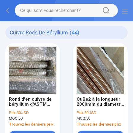
Cuivre Rods De Béryllium
(44)
Rond d'en cuivre de
CuBe2 à la longueur
béryllium d'ASTM
2000mm du diamètre
B196 CuBe2 Rod
18mm de Rods ASTM
Prix:
30USD
Prix:
30USD
20mmx2000mm à
B196 d'en cuivre de
MOQ:
50
MOQ:
50
l'état TF00
béryllium
Trouvez les derniers prix
Trouvez les derniers prix