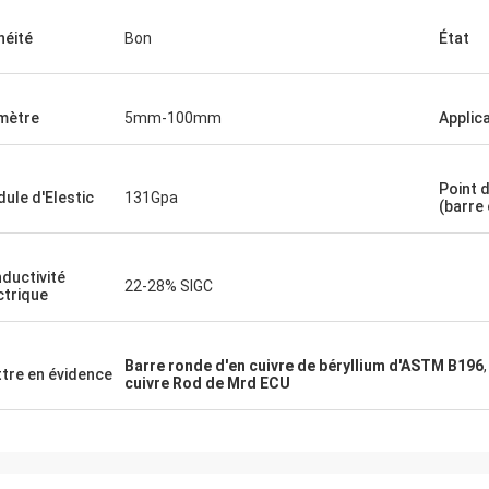
néité
Bon
État
mètre
5mm-100mm
Applic
Point 
ule d'Elestic
131Gpa
(barre 
ductivité
22-28% SIGC
ctrique
Barre ronde d'en cuivre de béryllium d'ASTM B196
tre en évidence
cuivre Rod de Mrd ECU