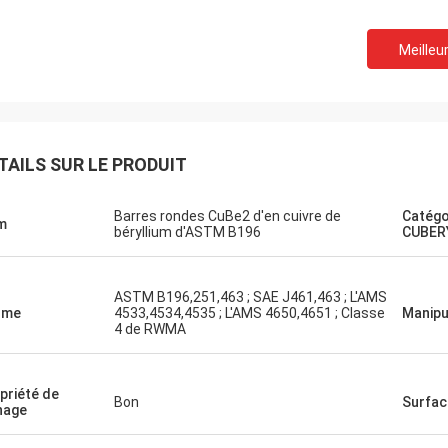
Meilleur
TAILS SUR LE PRODUIT
Barres rondes CuBe2 d'en cuivre de
Catégo
m
béryllium d'ASTM B196
CUBER
ASTM B196,251,463 ; SAE J461,463 ; L'AMS
rme
4533,4534,4535 ; L'AMS 4650,4651 ; Classe
Manipu
4 de RWMA
priété de
Bon
Surfac
nage