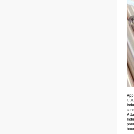
App
CUBE
Indu
conn
Att
Indu
pour
bour