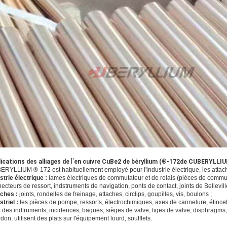
l'
lications
des alliages de
en cuivre CuBe2 de béryllium (
®
-172de CUBERYLLIU
RYLLIUM ®-172 est habituellement employé pour l'industrie électrique, les attache
strie électrique :
lames électriques de commutateur et de relais (pièces de commuta
ecteurs de ressort, indstruments de navigation, ponts de contact, joints de Bellevill
aches :
joints, rondelles de freinage, attaches, circlips, goupilles, vis, boulons ;
striel :
les pièces de pompe, ressorts, électrochimiques, axes de cannelure, étincela
 des indtruments, incidences, bagues, sièges de valve, tiges de valve, disphragms, 
don, utilisent des plats sur l'équipement lourd, soufflets.