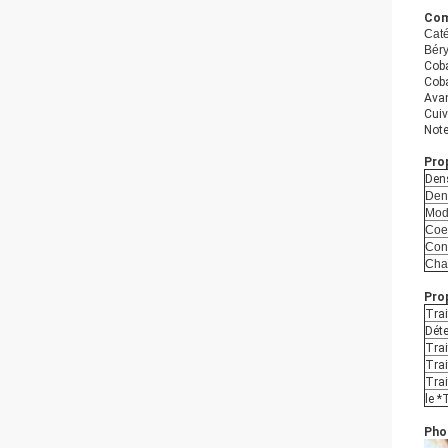
Com
Caté
Béry
Coba
Coba
Ava
Cuiv
Note
Pro
Dens
Dens
Modu
Coef
Cond
Chaî
Prop
Tra
Dét
Trai
Trai
Tra
le *
Phot