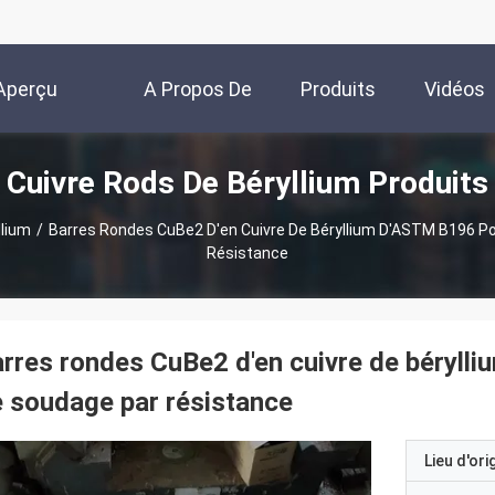
Aperçu
A Propos De
Produits
Vidéos
Cuivre Rods De Béryllium Produits
Nous
llium
/
Barres Rondes CuBe2 D'en Cuivre De Béryllium D'ASTM B196 Po
Résistance
rres rondes CuBe2 d'en cuivre de bérylli
 soudage par résistance
Lieu d'ori