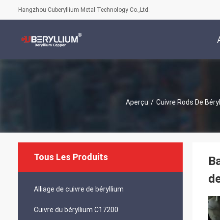
Hangzhou Cuberyllium Metal Technology Co.,Ltd.
Aperçu
/
Cuivre Rods De Béry
Tous Les Produits
Ba
de
Alliage de cuivre de béryllium
Cuivre du béryllium C17200