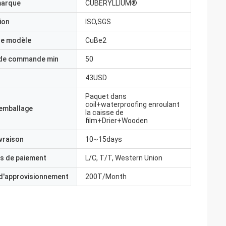
marque
CUBERYLLIUM®
ion
ISO,SGS
e modèle
CuBe2
 de commande min
50
43USD
Paquet dans
coil+waterproofing enroulant
'emballage
la caisse de
film+Drier+Wooden
ivraison
10~15days
s de paiement
L/C, T/T, Western Union
 d'approvisionnement
200T/Month