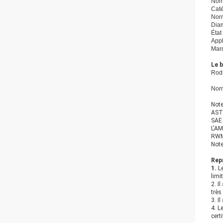
Nom 
Caté
Nor
Dia
État
Appl
Marq
Le b
Rods
Norm
Note
ASTM
SAE 
L'AM
RWMA
Note
Repr
1.
L
limi
2. I
très
3. I
4. L
cert