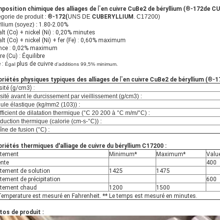
l'
position chimique
des alliages de
en cuivre CuBe2 de béryllium (
®
-172de C
gorie de produit :
®
-172(
UNS DE
CUBERYLLIUM
. C17200)
llium (soyez) :
1.80-2.00%
lt (Co) + nickel (Ni) : 0,20% minutes
lt (Co) + nickel (Ni) + fer (Fe) : 0,60% maximum
nce : 0,02% maximum
re (Cu) : Équilibre
 :
plus de cuivre
Égal
d'additions 99,5% minimum.
l'
priétés physiques typiques
des alliages de
en cuivre CuBe2 de béryllium (
®
-1
ité (g/cm3) :
ité avant le durcissement par vieillissement (g/cm3) :
le élastique (kg/mm2 (103)) :
ficient de dilatation thermique (°C 20 200 à °C m/m/°C) :
uction thermique (calorie (cm-s-°C)) :
ne de fusion (°C) :
riétés thermiques d'alliage de cuivre du béryllium C17200 :
itement
Minimum*
Maximum*
Valu
ente
400
tement de solution
1425
1475
tement de précipitation
600
itement chaud
1200
1500
Temperature est mesuré en Fahrenheit. ** Le temps est mesuré en minutes.
os de produit :