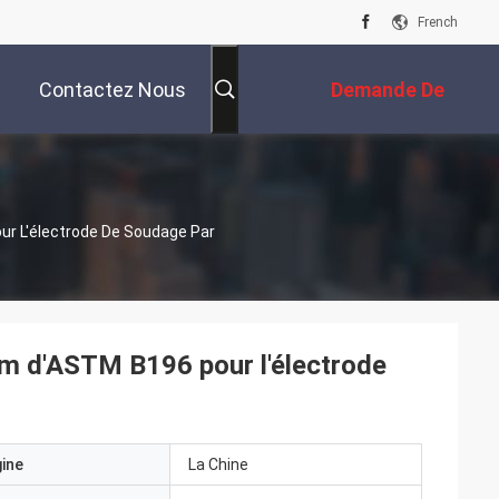
French
Contactez Nous
Demande De
Soumission
ur L'électrode De Soudage Par
um d'ASTM B196 pour l'électrode
gine
La Chine