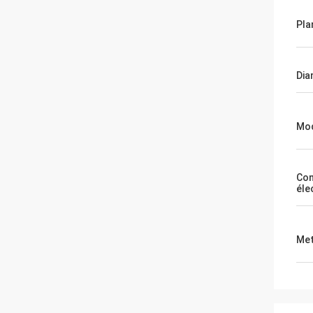
Pla
Dia
Mod
Con
éle
Met