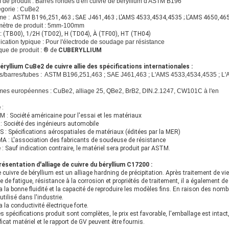
de produit : Barres rondes d'en cuivre de béryllium d'ASTM B196
gorie : CuBe2
me :
ASTM B196,251,463 ; SAE J461,463 ; L'AMS 4533,4534,4535 ; L'AMS 4650,46
mètre de produit : 5mm-100mm
 :
(TB00), 1/2H (TD02), H (TD04), À (TF00), HT (TH04)
ication typique : Pour l'électrode de soudage par résistance
ue de produit :
® de
CUBERYLLIUM
éryllium CuBe2 de cuivre allie des spécifications internationales :
/barres/tubes : ASTM B196,251,463 ; SAE J461,463 ; L'AMS 4533,4534,4535 ; L
es européennes : CuBe2, alliage 25, QBe2, BrB2, DIN.2.1247, CW101C à l'en
 :
 : Société américaine pour l'essai et les matériaux
: Société des ingénieurs automobile
S : Spécifications aérospatiales de matériaux (éditées par la MER)
 : L'association des fabricants de soudeuse de résistance
 : Sauf indication contraire, le matériel sera produit par ASTM.
ésentation d'alliage de cuivre du béryllium C17200 :
e cuivre de béryllium est un alliage hardning de précipitation. Après traitement de vieil
te de fatigue, résistance à la corrosion et propriétés de traitement, il a également d
l a la bonne fluidité et la capacité de reproduire les modèles fins. En raison des nombr
 utilisé dans l'industrie.
l a la conductivité électrique forte.
es spécifications produit sont complètes, le prix est favorable, l'emballage est intact, 
ificat matériel et le rapport de GV peuvent être fournis.