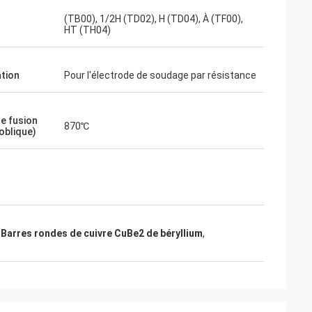
(TB00), 1/2H (TD02), H (TD04), À (TF00),
HT (TH04)
ation
Pour l'électrode de soudage par résistance
de fusion
870℃
oblique)
,
Barres rondes de cuivre CuBe2 de béryllium
,