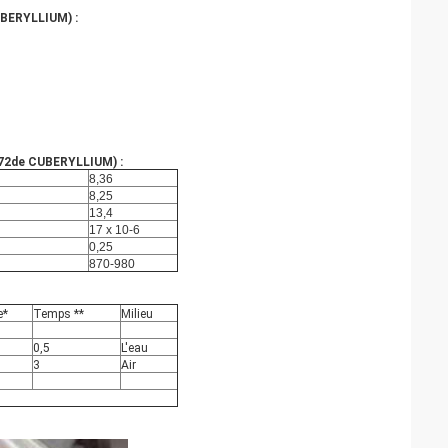
UBERYLLIUM)
:
72de CUBERYLLIUM)
:
8,36
8,25
13,4
17 x 10-6
0,25
870-980
e*
Temps **
Milieu
0,5
L'eau
3
Air