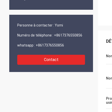
Personne à contacter :
Yomi
Numéro de téléphone :
+8617376550856
DÉ
whatsapp :
+8617376550856
No
Contact
No
Pro
usi