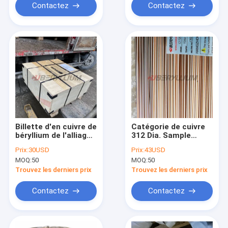
Contactez
Contactez
Billette d'en cuivre de
Catégorie de cuivre
béryllium de l'alliage
312 Dia. Sample
25 de C17200 BrB2
Order de Rod 17200
Prix:
30USD
Prix:
43USD
pour le fil Rod
de béryllium 1
MOQ:
50
MOQ:
50
Production
morceau
Trouvez les derniers prix
Trouvez les derniers prix
Contactez
Contactez