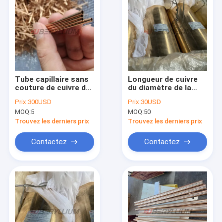
Tube capillaire sans
Longueur de cuivre
couture de cuivre du
du diamètre de la
béryllium C17200
billette C17200 de
Prix:
300USD
Prix:
30USD
pour la station de la
béryllium 100 - 200
MOQ:
5
MOQ:
50
base 5g
500 - 600 un état
TB00
Trouvez les derniers prix
Trouvez les derniers prix
Contactez
Contactez
Maison
Produits
Vidéos