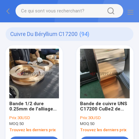
Cuivre Du Béryllium C17200
(94)
Bande 1/2 dure
Bande de cuivre UNS
0.25mm de l'alliage
C17200 CuBe2 de
de cuivre de béryllium
béryllium état XHM
Prix:
30USD
Prix:
30USD
25 TD02 C17200
de 0.28mm x de
MOQ:
50
MOQ:
50
100mm
Trouvez les derniers prix
Trouvez les derniers prix