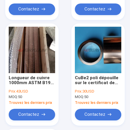
Contactez
Contactez
Longueur de cuivre
CuBe2 poli dépouille
1000mm ASTM B196
sur le certificat de
de Rod C17200
MTC 3,1 de la bobine
Prix:
43USD
Prix:
30USD
(alliage 25) de
0.10x8mm 0.35x8mm
MOQ:
50
MOQ:
50
béryllium
Trouvez les derniers prix
Trouvez les derniers prix
Contactez
Contactez