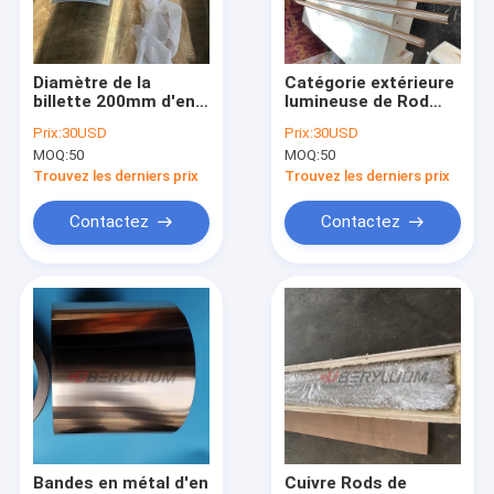
Au sujet de nous
Visite d'usine
Diamètre de la
Catégorie extérieure
billette 200mm d'en
lumineuse de Rod
Contrôle de qualité
cuivre de béryllium de
25mmx1m ASTM
Prix:
30USD
Prix:
30USD
C17200 CuBe2
B196 d'en cuivre du
MOQ:
50
MOQ:
50
500mm L avec
béryllium C17200
Contactez-nous
l'humeur TB00
Trouvez les derniers prix
Trouvez les derniers prix
Demandez une citation
Contactez
Contactez
Alliage de cuivre de béryllium
Cuivre du béryllium C17200
Cuivre du béryllium C17300
C17510 Beryllium Copper
Bandes en métal d'en
Cuivre Rods de