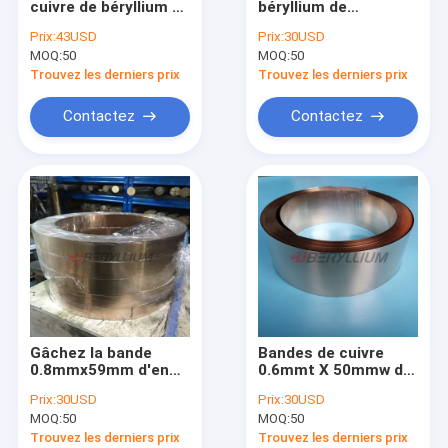
cuivre de béryllium de
béryllium de
Cuivre du béryllium C17500
l'état TD04 pendant
catégorie d'ASTM B-
Prix:
43USD
Prix:
30USD
des ressorts de
196 avec l'humeur
MOQ:
Cuivre de zirconium de chrome
50
MOQ:
50
contrat
TH04
Trouvez les derniers prix
Trouvez les derniers prix
La dispersion a renforcé de cuivre
Contactez
Contactez
Câblage cuivre de béryllium
Feuille de cuivre de béryllium
Cuivre Rods de béryllium
Bande de cuivre de béryllium
Tube de cuivre de béryllium
Gâchez la bande
Bandes de cuivre
Alliage de cuivre de tellurium
0.8mmx59mm d'en
0.6mmt X 50mmw du
cuivre de béryllium de
béryllium C17200
Prix:
30USD
Prix:
30USD
1/2H CuBe2 dans la
pour l'automobile de
MOQ:
50
MOQ:
50
bobine
prise de batterie
Trouvez les derniers prix
Trouvez les derniers prix