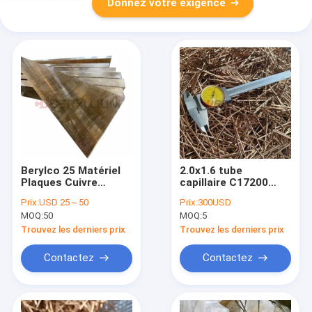
Donnez votre exigence
Berylco 25 Matériel
2.0x1.6 tube
Plaques Cuivre
capillaire C17200
Béryllium Formats
Cube2 pour la
Prix:
USD 25～50
Prix:
300USD
12x41x1000mm
station de base de
MOQ:
50
MOQ:
5
Huawei 5g
Trouvez les derniers prix
Trouvez les derniers prix
Contactez
Contactez