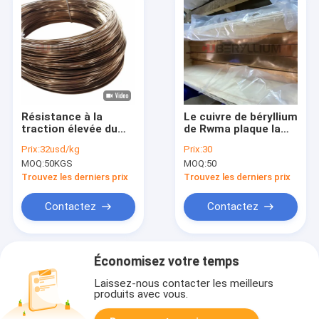
Résistance à la
Le cuivre de béryllium
traction élevée du
de Rwma plaque la
ruban de tôle en
place CuBe2 de
Prix:
32usd/kg
Prix:
30
alliage de cuivre 590 -
265x260x2110mm
MOQ:
50KGS
MOQ:
50
660Mpa
Trouvez les derniers prix
Trouvez les derniers prix
Contactez
Contactez
Économisez votre temps
Laissez-nous contacter les meilleurs
produits avec vous.