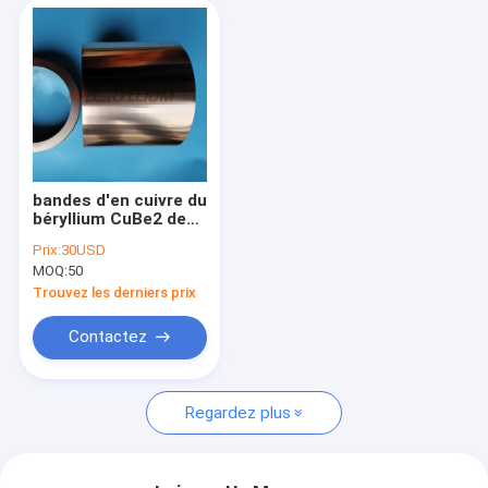
bandes d'en cuivre du
béryllium CuBe2 de
0.35mm sur la moitié
Prix:
30USD
d'état roulé dur de
MOQ:
50
bobine
Trouvez les derniers prix
Contactez
Regardez plus