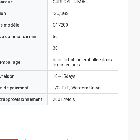
marque
CUBERYLLIUM®
ion
ISO,SGS
e modèle
C17200
 de commande min
50
30
dans la bobine emballée dans
'emballage
le cas en bois
ivraison
10~15days
s de paiement
L/C, T/T, Western Union
 d'approvisionnement
200T/Mois