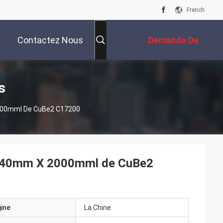
French
Contactez Nous
Demande De
Soumission
s
2000mml De CuBe2 C17200
 x 140mm X 2000mml de CuBe2
gine
La Chine