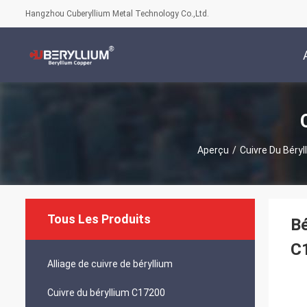
Hangzhou Cuberyllium Metal Technology Co.,Ltd.
Aperçu
/
Cuivre Du Béry
Tous Les Produits
Bé
C
Alliage de cuivre de béryllium
Cuivre du béryllium C17200