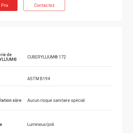
 Prix
Contactez
rie de
CUBERYLLIUM® 172
YLLIUM®
ASTM B194
lation sûre
Aucun risque sanitaire spécial.
e
Lumineux/poli