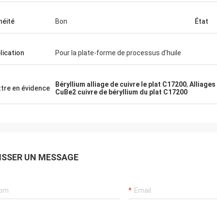
néité
Bon
État
lication
Pour la plate-forme de processus d'huile
Béryllium alliage de cuivre le plat C17200
,
Alliages
tre en évidence
CuBe2 cuivre de béryllium du plat C17200
ISSER UN MESSAGE