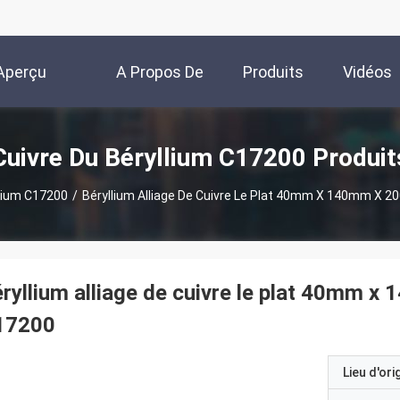
Aperçu
A Propos De
Produits
Vidéos
Nous
Cuivre Du Béryllium C17200 Produit
llium C17200
/
Béryllium Alliage De Cuivre Le Plat 40mm X 140mm X 
ryllium alliage de cuivre le plat 40mm
17200
Lieu d'ori