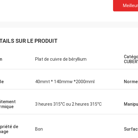
Meilleur
TAILS SUR LE PRODUIT
Catégo
m
Plat de cuivre de béryllium
CUBER
le
40mmt * 140mmw *2000mml
Norme
itement
3 heures 315°C ou 2 heures 315°C
Manipu
rmique
priété de
Bon
Surfac
nage