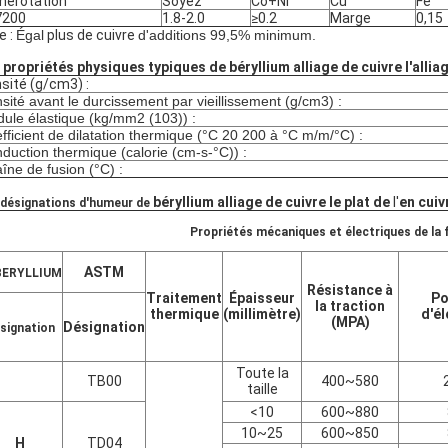
érotation
Soyez
Co+Ni
Cu
Fe
7200
1.8-2.0
≥0.2
Marge
0,15
e :
Égal
plus de cuivre
d'additions 99,5% minimum.
 propriétés physiques typiques de béryllium alliage de cuivre l'allia
sité (g/cm3) :
sité avant le durcissement par vieillissement (g/cm3) :
ule élastique (kg/mm2 (103)) :
fficient de dilatation thermique (°C 20 200 à °C m/m/°C) :
duction thermique (calorie (cm-s-°C)) :
îne de fusion (°C) :
béryllium alliage de cuivre le plat de
l'
en cui
 désignations d'humeur de
Propriétés mécaniques et électriques de la f
ASTM
BERYLLIUM
Résistance à
Traitement
Épaisseur
Po
la traction
thermique
(millimètre)
d'é
(MPA)
Désignation
signation
Toute la
TB00
400~580
taille
<10
600~880
10~25
600~850
H
TD04