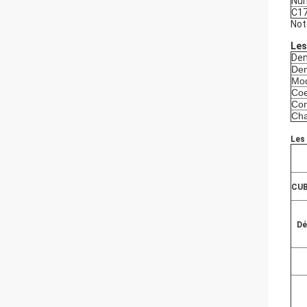
Num
C1
Not
Les
Den
Den
Mod
Coe
Con
Cha
Les
CU
Dé