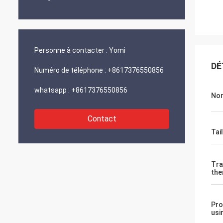
Personne à contacter :
Yomi
DÉ
Numéro de téléphone :
+8617376550856
whatsapp :
+8617376550856
No
Contact
Tail
Tra
the
Pro
usi