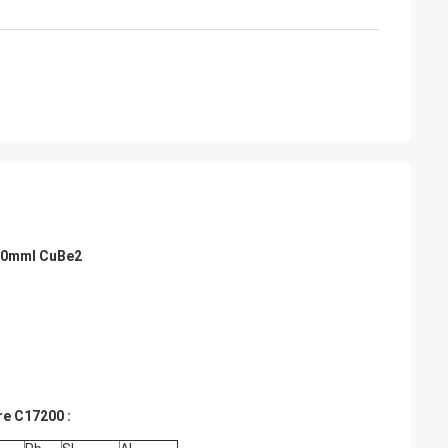
000mml CuBe2
re C17200 :