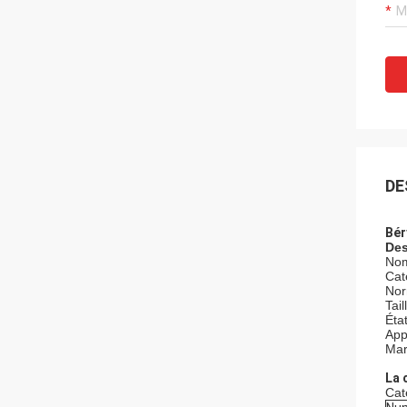
DE
Bér
Des
Nom
Cat
Nor
Tai
Éta
App
Mar
La 
Cat