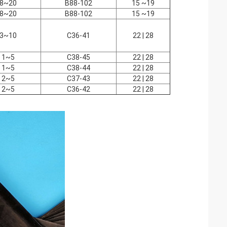
8~20
B88-102
15 ~19
8~20
B88-102
15 ~19
3~10
C36-41
22 | 28
1~5
C38-45
22 | 28
1~5
C38-44
22 | 28
2~5
C37-43
22 | 28
2~5
C36-42
22 | 28