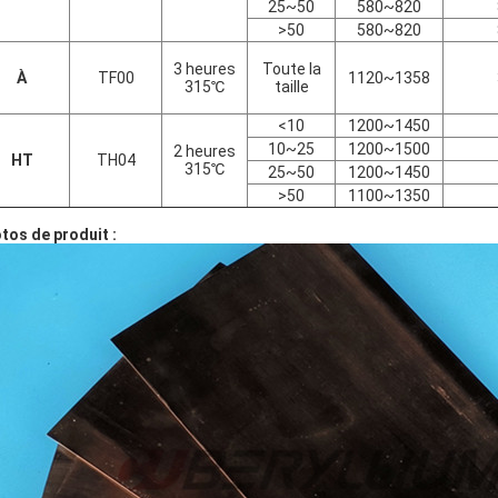
25~50
580~820
>50
580~820
3 heures
Toute la
À
TF00
1120~1358
315℃
taille
<10
1200~1450
10~25
1200~1500
2 heures
HT
TH04
315℃
25~50
1200~1450
>50
1100~1350
tos de produit :