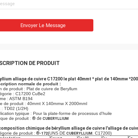
Envoyer Le Message
SCRIPTION DE PRODUIT
yllium alliage de cuivre C17200 le plat 40mmt * plat de 140mmw *2
cription normale de produit :
 de produit : Plat de cuivre de Beryllum
égorie : C17200 CuBe2
me : ASTM B194
lle de produit : 40mmt X 140mmw X 2000mml
t : TD02 (1/2H)
lication typique : Pour la plate-forme de processus d'huile
que de produit :
® de
CUBERYLLIUM
composition chimique de béryllium alliage de cuivre l'alliage de cuiv
égorie de produit :
®
UNS DE
. C17200)
-172(
CUBERYLLIUM