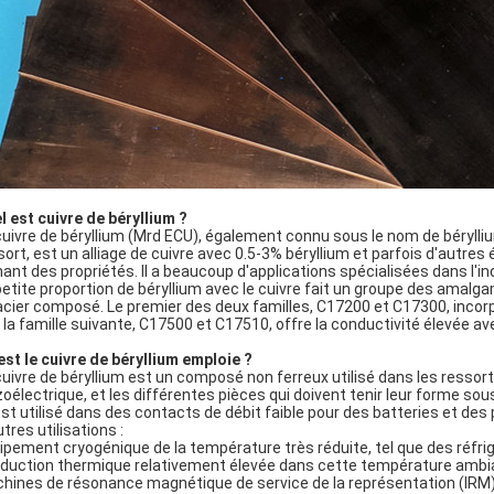
l est cuivre de béryllium ?
cuivre de béryllium (Mrd ECU), également connu sous le nom de bérylliu
sort, est un alliage de cuivre avec 0.5-3% béryllium et parfois d'autres
nant des propriétés. Il a beaucoup d'applications spécialisées dans l'indus
petite proportion de béryllium avec le cuivre fait un groupe des amal
acier composé. Le premier des deux familles, C17200 et C17300, incorp
 la famille suivante, C17500 et C17510, offre la conductivité élevée av
est le cuivre de béryllium emploie ?
cuivre de béryllium est un composé non ferreux utilisé dans les ressorts
zoélectrique, et les différentes pièces qui doivent tenir leur forme sous
est utilisé dans des contacts de débit faible pour des batteries et des 
tres utilisations :
ipement cryogénique de la température très réduite, tel que des réfrig
duction thermique relativement élevée dans cette température ambi
hines de résonance magnétique de service de la représentation (IRM