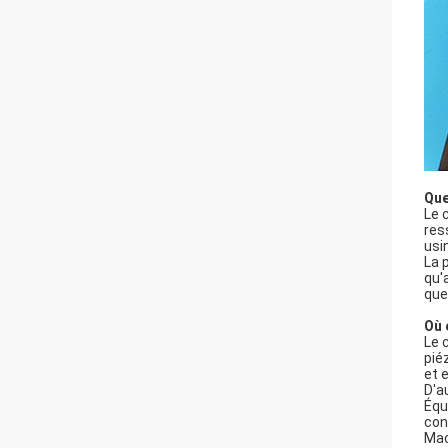
Que
Le 
res
usi
La 
qu'
que
Où 
Le 
pié
et 
D'au
Équ
con
Mac