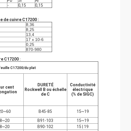
Pb
SI
Al
-
0,15
0,15
ge de cuivre C17200 :
8,36
8,25
13,4
17 x 10-6
0,25
870-980
vre C17200
:
euille C17200/du plat
DURETÉ
Conductivité
ur cent
Rockwell B ou échelle
électrique
longation
de C
(% de SIGC)
20~60
B45-85
15~19
8~20
B91-103
15~19
8~20
B90-102
15 | 19