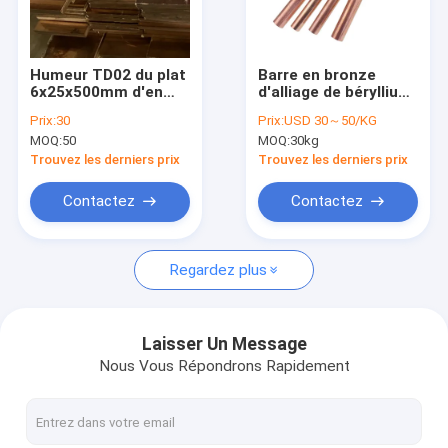
Au sujet de nous
Visite d'usine
Humeur TD02 du plat
Barre en bronze
6x25x500mm d'en
d'alliage de béryllium
Contrôle de qualité
cuivre de béryllium de
d'en cuivre de TD04
Prix:
30
Prix:
USD 30～50/KG
CDA 172 pour la
C17510 avec la
MOQ:
50
MOQ:
30kg
plate-forme de
capacité stupéfiante
Contactez-nous
processus d'huile
de travail à froid
Trouvez les derniers prix
Trouvez les derniers prix
Demandez une citation
Contactez
Contactez
Regardez plus
Alliage de cuivre de béryllium
Cuivre du béryllium C17200
Laisser Un Message
Nous Vous Répondrons Rapidement
Cuivre du béryllium C17300
C17510 Beryllium Copper