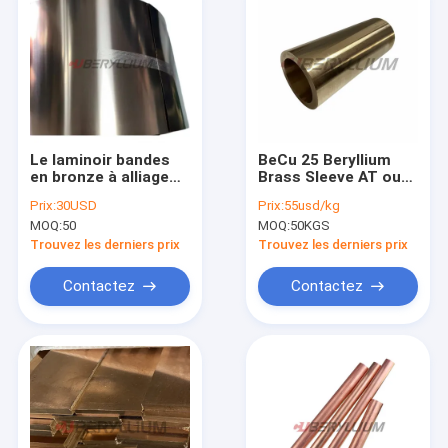
Le laminoir bandes
BeCu 25 Beryllium
en bronze à alliage
Brass Sleeve AT ou
de béryllium de S.M.
HT Température 37
Prix:
30USD
Prix:
55usd/kg
State TM04 CuBe2 a
HRC Min Pour le
MOQ:
50
MOQ:
50KGS
durci le cuivre
pétrole et le gaz
pendant des
Trouvez les derniers prix
Trouvez les derniers prix
ressorts
Contactez
Contactez
Maison
Produits
Vidéos