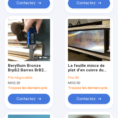
Contactez
Contactez
Beryllium Bronze
La feuille mince de
BrрБ2 Barres BrB2
plat d'en cuivre du
Bar selon le GOST
béryllium C71200 a
Prix:
négociable
Prix:
30
15835 Taille 3 mm 10
poli
MOQ:
20
MOQ:
50
mm 20 mm 50 mm 60
mm
Trouvez les derniers prix
Trouvez les derniers prix
Contactez
Contactez