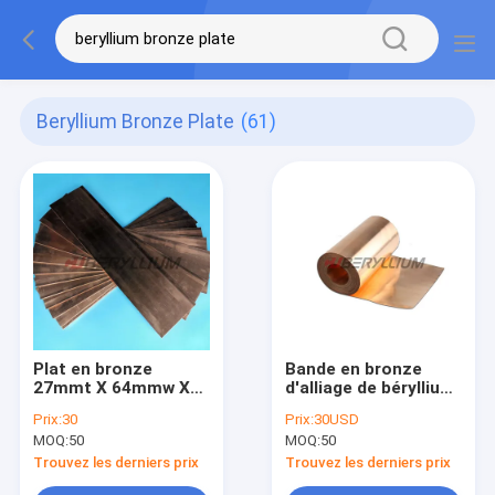
Beryllium Bronze Plate
(61)
Plat en bronze
Bande en bronze
27mmt X 64mmw X
d'alliage de béryllium
800mml de feuille du
du matériel C17200
Prix:
30
Prix:
30USD
béryllium C17200
par ASTM standard
MOQ:
50
MOQ:
50
avec l'état TB00
de haute résistance
Trouvez les derniers prix
Trouvez les derniers prix