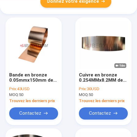
Donnez votre exigence
Bande en bronze
Cuivre en bronze
0.05mmx150mm de
0.254MMx8.2MM de
feuille de béryllium
la bobine TD02 de
Prix:
43USD
Prix:
30USD
d'en cuivre de CuBe2
béryllium de l'alliage
MOQ:
50
MOQ:
50
C17200 pour le
25
microcontact
Trouvez les derniers prix
Trouvez les derniers prix
Contactez
Contactez