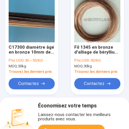
C17300 diamètre âgé
Fil 1345 en bronze
en bronze 10mm de
d'alliage de béryllium
barres de rond de
d'AERIS pendant des
Prix:
USD 30～50/KG
Prix:
USD 30/KG
béryllium du cube
ressorts de haute
MOQ:
30kg
MOQ:
30kg
2Pb avec la tolérance
résistance
H8
Trouvez les derniers prix
Trouvez les derniers prix
Contactez
Contactez
Économisez votre temps
Laissez-nous contacter les meilleurs
produits avec vous.