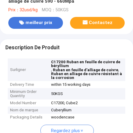
alliage de cuivre 590 - 660Mpa
Prix：32usd/kg
MOQ：50KGS
meilleur prix
Contactez
Description De Produit
C17200 Ruban en feuille de cuivre de
béryllium
Surligner
,
,
Ruban en feuille d'alliage de cuivre
Ruban en alliage de cuivre résistant à
la corrosion
Delivery Time
within 15 working days
Minimum Order
50KGS
Quantity
Model Number
C17200, Cube2
Nom de marque
Cuberyllium
Packaging Details
woodencase
Regardez plus