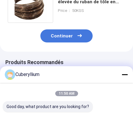
élevée du ruban de tôle en
alliage de cuivre 590 - 660Mpa
Price： 50KGS
Continuer
Produits Recommandés
Cuberyllium
11:50 AM
Good day, what product are you looking for?
Berylco 25 Matériel
Le cuivre de
Catégorie de c
Plaques Cuivre
béryllium de Rwma
312 Dia. Samp
Béryllium Formats
plaque la place
Order de Rod 