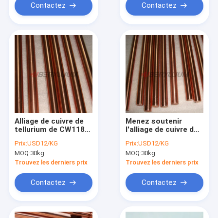
Contactez
Contactez
Alliage de cuivre de
Menez soutenir
tellurium de CW118C
l'alliage de cuivre de
utilisé dans
tellurium C14500 Rod
Prix:
USD12/KG
Prix:
USD12/KG
l'électronique et
And Bar polonais
MOQ:
30kg
MOQ:
30kg
l'électrotechnique
Trouvez les derniers prix
Trouvez les derniers prix
Contactez
Contactez