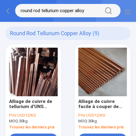
Round Rod Tellurium Copper Alloy
(9)
Alliage de cuivre de
Alliage de cuivre
tellurium d'UNS
facile à couper de
C14500 pour le
tellurium d'ASTM
Prix:
USD12/KG
Prix:
USD12/KG
commutateur
C14500 Rod/forme
MOQ:
30kg
MOQ:
30kg
électromagnétique
de barre
d'automobile
Trouvez les derniers prix
Trouvez les derniers prix