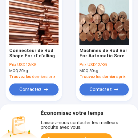
Connecteur de Rod
Machines de Rod Bar
Shape For rf d'alliage
For Automatic Screw
de cuivre du tellurium
d'en cuivre de
Prix:
USD12/KG
Prix:
USD12/KG
CW118C/C14500
tellurium d'ASTM
MOQ:
30kg
MOQ:
30kg
C14500/C145
Trouvez les derniers prix
Trouvez les derniers prix
Contactez
Contactez
Économisez votre temps
Laissez-nous contacter les meilleurs
produits avec vous.