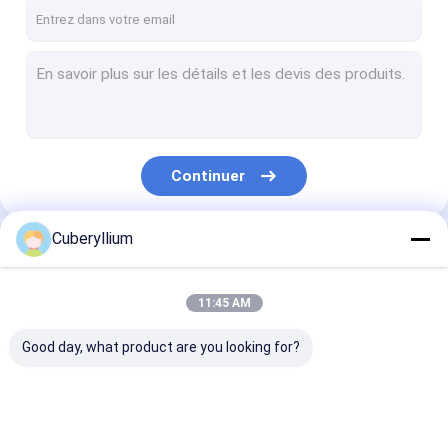
Au sujet de nous
Visite d'usine
Contrôle de qualité
Contactez-nous
Continuer
Demandez une citation
Cuberyllium
Nos Catégories
Alliage de cuivre de béryllium
11:45 AM
Cuivre du béryllium C17200
Good day, what product are you looking for?
Cuivre du béryllium C17300
C17510 Beryllium Copper
Alliage de cuivre de
Cuivre du béryllium
Cuivre du béry