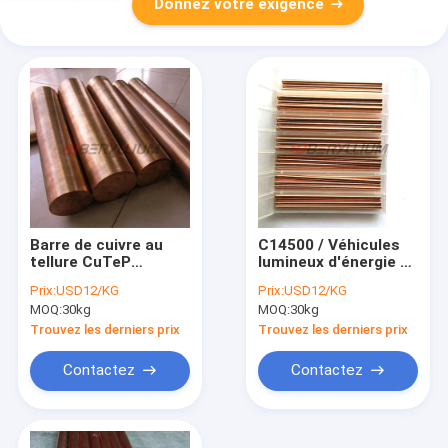
Donnez votre exigence
Barre de cuivre au
C14500 / Véhicules
tellure CuTeP
lumineux d'énergie de
C14500 avec coupe
Rod Plate Sheet For
Prix:
USD12/KG
Prix:
USD12/KG
sans conductivité
New d'en cuivre du
MOQ:
30kg
MOQ:
30kg
élevée
tellurium QTe0.5
Trouvez les derniers prix
Trouvez les derniers prix
Contactez
Contactez