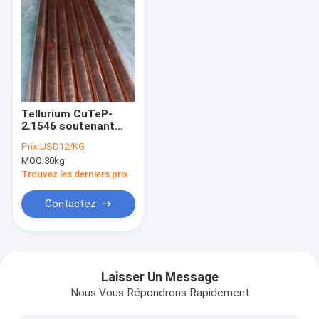
Tellurium CuTeP-
2.1546 soutenant
Rod And Bar Dia de
Prix:
USD12/KG
cuivre. 5mm 10mm
MOQ:
30kg
15mm 20mm
Trouvez les derniers prix
Contactez
Maison
Produits
Laisser Un Message
Nous Vous Répondrons Rapidement
Vidéos