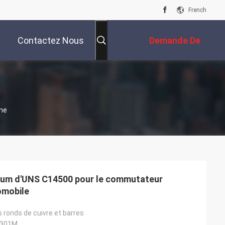
French
Contactez Nous
Demande De
Soumission
gne
urium d'UNS C14500 pour le commutateur
omobile
 ronds de cuivre et barres
B301M