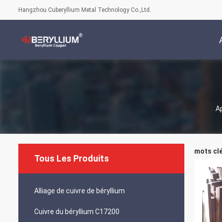
Hangzhou Cuberyllium Metal Technology Co.,Ltd.
A
mots clé
Tous Les Produits
Alliage de cuivre de béryllium
Cuivre du béryllium C17200