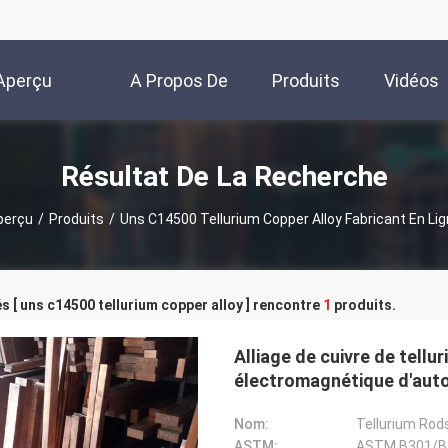
Aperçu
A Propos De
Produits
Vidéos
Nous
Résultat De La Recherche
perçu
/
Produits
/
Uns C14500 Tellurium Copper Alloy Fabricant En Li
s [ uns c14500 tellurium copper alloy ] rencontre
1
produits.
Alliage de cuivre de tell
électromagnétique d'aut
Nom:
Tellurium Rods
ASTM:
ASTM B301/