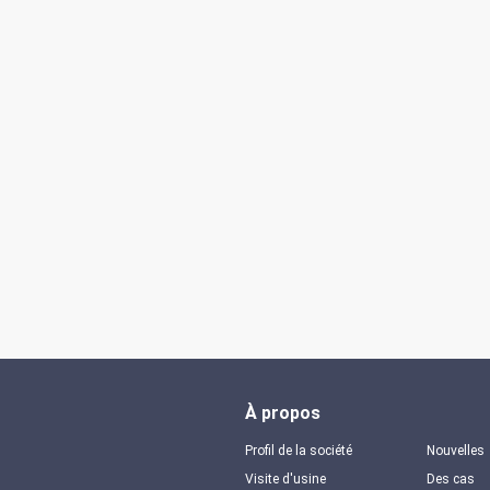
À propos
Profil de la société
Nouvelles
Visite d'usine
Des cas