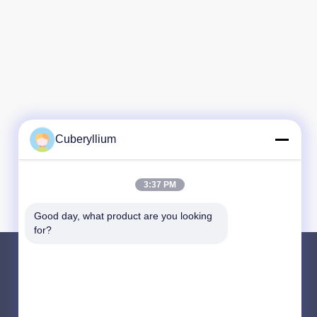
Cuberyllium
3:37 PM
Good day, what product are you looking 
for?
Produits
Alliage de cuivre de béryllium
Cuivre du béryllium C17200