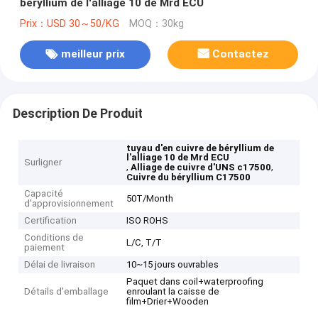
béryllium de l'alliage 10 de Mrd ECU
Prix：USD 30～50/KG
MOQ：30kg
meilleur prix
Contactez
Description De Produit
tuyau d'en cuivre de béryllium de
l'alliage 10 de Mrd ECU
Surligner
,
,
Alliage de cuivre d'UNS c17500
Cuivre du béryllium C17500
Capacité
50T/Month
d'approvisionnement
Certification
ISO ROHS
Conditions de
L/C, T/T
paiement
Délai de livraison
10~15 jours ouvrables
Paquet dans coil+waterproofing
Détails d'emballage
enroulant la caisse de
film+Drier+Wooden