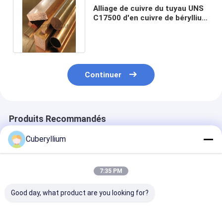
Alliage de cuivre du tuyau UNS
C17500 d'en cuivre de béryllium
de l'alliage 10 de Mrd ECU
Continuer
Produits Recommandés
Cuberyllium
7:35 PM
Good day, what product are you looking for?
Cuivre Rod Outer
Câblages cuivre de
Barres