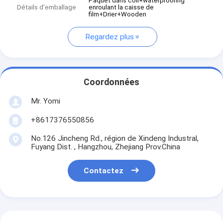
Paquet dans coil+waterproofing
Détails d'emballage
enroulant la caisse de
film+Drier+Wooden
Regardez plus
Coordonnées
Mr. Yomi
+8617376550856
No.126 Jincheng Rd., région de Xindeng Industral,
Fuyang Dist. , Hangzhou, Zhejiang Prov.China
Contactez