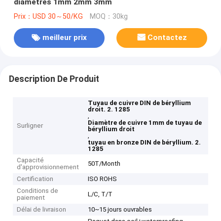
diamètres 1mm 2mm 3mm
Prix：USD 30～50/KG
MOQ：30kg
meilleur prix
Contactez
Description De Produit
Tuyau de cuivre DIN de béryllium
droit. 2. 1285
,
Diamètre de cuivre 1mm de tuyau de
Surligner
béryllium droit
,
tuyau en bronze DIN de béryllium. 2.
1285
Capacité
50T/Month
d'approvisionnement
Certification
ISO ROHS
Conditions de
L/C, T/T
paiement
Délai de livraison
10~15 jours ouvrables