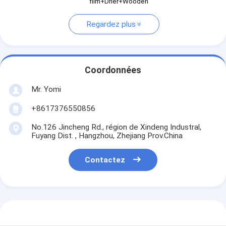
film+Drier+Wooden
Regardez plus
Coordonnées
Mr. Yomi
+8617376550856
No.126 Jincheng Rd., région de Xindeng Industral,
Fuyang Dist. , Hangzhou, Zhejiang Prov.China
Contactez