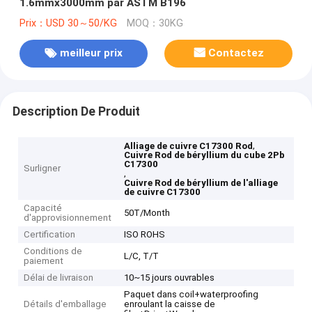
1.6mmx3000mm par ASTM B196
Prix：USD 30～50/KG
MOQ：30KG
meilleur prix
Contactez
Description De Produit
,
Alliage de cuivre C17300 Rod
Cuivre Rod de béryllium du cube 2Pb
C17300
Surligner
,
Cuivre Rod de béryllium de l'alliage
de cuivre C17300
Capacité
50T/Month
d'approvisionnement
Certification
ISO ROHS
Conditions de
L/C, T/T
paiement
Délai de livraison
10~15 jours ouvrables
Paquet dans coil+waterproofing
Détails d'emballage
enroulant la caisse de