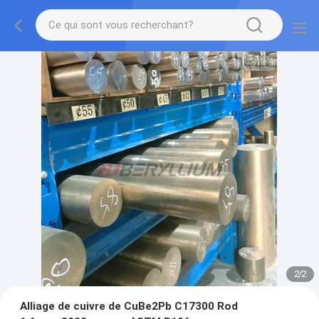
2
/
2
Alliage de cuivre de CuBe2Pb C17300 Rod