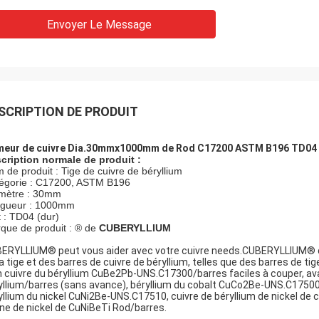
Envoyer Le Message
SCRIPTION DE PRODUIT
eur de cuivre Dia.30mmx1000mm de Rod C17200 ASTM B196 TD04 d
cription normale de produit :
 de produit : Tige de cuivre de béryllium
égorie : C17200, ASTM B196
mètre : 30mm
gueur : 1000mm
t : TD04 (dur)
que de produit : ® de
CUBERYLLIUM
ERYLLIUM® peut vous aider avec votre cuivre needs.CUBERYLLIUM® de 
la tige et des barres de cuivre de béryllium, telles que des barres de t
n cuivre du béryllium CuBe2Pb-UNS.C17300/barres faciles à couper, avan
yllium/barres (sans avance), béryllium du cobalt CuCo2Be-UNS.C17500 
yllium du nickel CuNi2Be-UNS.C17510, cuivre de béryllium de nickel de 
ane de nickel de CuNiBeTi Rod/barres.