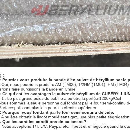
 :
: Pourriez vous produire la bande d'en cuivre de béryllium par le 
: Oui, nous pourrions produire AM (TM00), 1/2HM (TM01) .HM (TM04
rrions faire durcissons la bande en Chine.
: Ce qui est les avantages le cuivre de béryllium de CUBERYLLIU
: 1 : Le plus grand poids de bobine a pu être la portée 1200kg/Coil
 Nous sommes la seule personne qui fondant par le four semi-continu d
Surface polissant plus loin pour les clients supérieurs.
: Pourquoi vous fondant par le four semi-continu de vide.
: A pu être obtenir le lingot moulé sans gaz, une plus petite ségrégation
: Quelles sont les conditions de paiement ?
: Nous acceptons T/T, L/C, Paypal etc. Il peut être négocié quand la quan