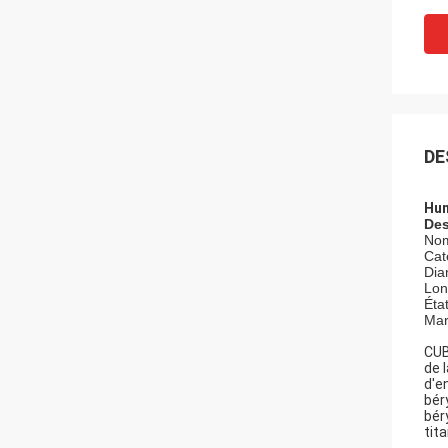
DE
Hum
Des
Nom
Cat
Dia
Lon
Éta
Mar
CUB
de 
d'e
bér
bér
tit