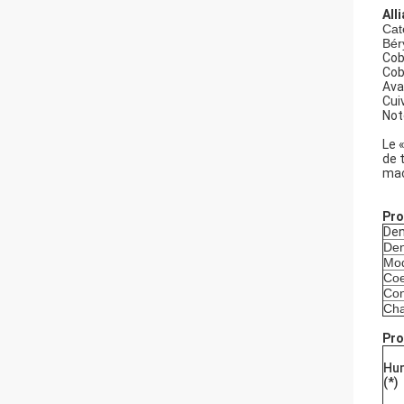
All
Cat
Bér
Cob
Cob
Ava
Cuiv
Not
Le 
de 
mac
Pro
Den
Den
Mod
Coe
Con
Cha
Pro
Hu
(*)