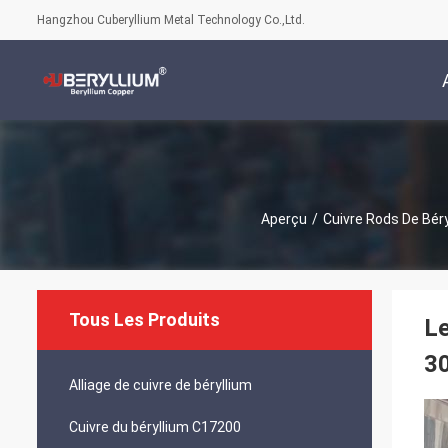
Hangzhou Cuberyllium Metal Technology Co.,Ltd.
Aperçu
/
Cuivre Rods De Bér
Tous Les Produits
Le
3
Alliage de cuivre de béryllium
Cuivre du béryllium C17200