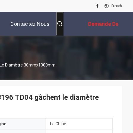
French
Contactez Nous
Demande De
Soumission
nt Le Diamètre 30mmx1000mm
B196 TD04 gâchent le diamètre
gine
La Chine