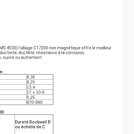
/AMS 4530) l'alliage C17200 non magnétique offre le meilleur
ctivité, ductilité, résistance à la corrosion,
ge, cuivre ou autrement.
m :
8,36
8,25
13,4
17 x 10-6
0,25
870-980
00
:
e
Dureté Rockwell B
ou échelle de C