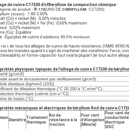
iage de cuivre C17200 d'ofBeryllium de composition chimique :
égorie de produit :
®
UNS DE
. C17200)
-172(
CUBERYLLIUM
yllium (soyez) :
1.80-2.00%
alt (Co) + nickel (Ni) : 0,20% minutes
alt (Co) + nickel (Ni) + fer (Fe) : 0,60% maximum
nce : 0,02% maximum
re (Cu) : Équilibre
e :
Égal
plus de cuivre
d'additions 99,5% minimum.
« roi » de tous les alliages de cuivre de haute résistance, (l'AMS 4590
tous les mondes quand il s'agit de machiner des conditions. Force, condu
hineability, et forme-capacité-tout rival la plupart de tout autre allia
priétés physiques typiques de l'alliage de cuivre C17200 de bérylliu
sité (g/cm3) :
sité avant le durcissement par vieillissement (g/cm3) :
ule élastique (kg/mm2 (103)) :
fficient de dilatation thermique (°C 20 200 à °C m/m/°C) :
duction thermique (calorie (cm-s-°C)) :
îne de fusion (°C) :
priétés mécaniques et électriques de béryllium Rod de cuivre C172
Pour cent d
Ksi de
Pour cent
meur
Traitement
conductivité
Diamètre
résistance à la
d'élongation
thermique
électrique
traction
(Minute)
SIGC