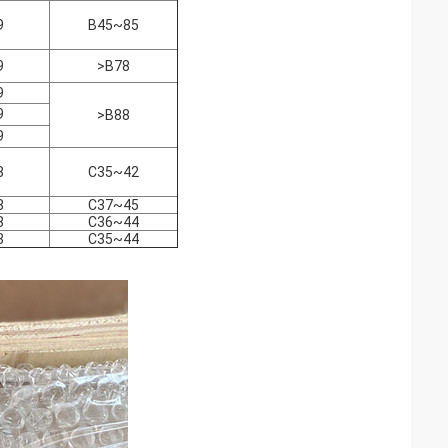
9
B45~85
9
>B78
9
9
>B88
9
8
C35~42
8
C37~45
8
C36~44
8
C35~44