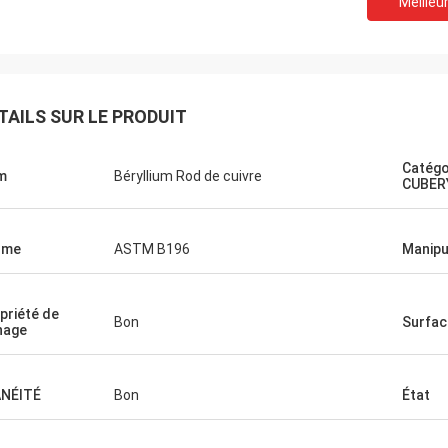
Meilleur
TAILS SUR LE PRODUIT
Catégo
m
Béryllium Rod de cuivre
CUBER
rme
ASTM B196
Manipu
priété de
Bon
Surfac
nage
ANÉITÉ
Bon
État