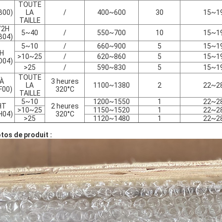
TOUTE
B00)
LA
/
400~600
30
15~1
TAILLE
/2H
5~40
/
550~700
10
15~1
B04)
5~10
/
660~900
5
15~1
H
>10~25
/
620~860
5
15~1
D04)
>25
/
590~830
5
15~1
TOUTE
À
3 heures
LA
1100~1380
2
22~2
F00)
320°C
TAILLE
5~10
1200~1550
1
22~2
HT
2 heures
>10~25
1150~1520
1
22~2
H04)
320°C
>25
1120~1480
1
22~2
tos de produit :