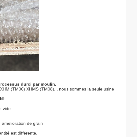
processus durci par moulin.
) XHM (TM06) XHMS (TM08). , nous sommes la seule usine
M®.
e vide.
, amélioration de grain
tité est différente.