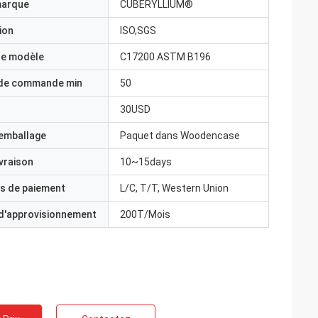
marque
CUBERYLLIUM®
ion
ISO,SGS
e modèle
C17200 ASTM B196
 de commande min
50
30USD
'emballage
Paquet dans Woodencase
ivraison
10~15days
s de paiement
L/C, T/T, Western Union
 d'approvisionnement
200T/Mois