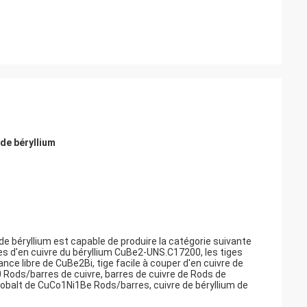
e béryllium
béryllium est capable de produire la catégorie suivante
iges d'en cuivre du béryllium CuBe2-UNS.C17200, les tiges
ce libre de CuBe2Bi, tige facile à couper d'en cuivre de
Rods/barres de cuivre, barres de cuivre de Rods de
cobalt de CuCo1Ni1Be Rods/barres, cuivre de béryllium de