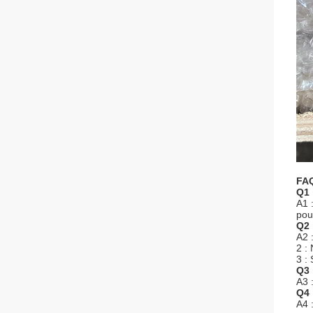
FAQ
Q1 
A1 
pou
Q2 
A2 
2 :
3 : 
Q3 
A3 
Q4 
A4 