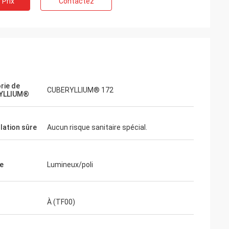
 Prix
Contactez
rie de
CUBERYLLIUM® 172
YLLIUM®
lation sûre
Aucun risque sanitaire spécial.
e
Lumineux/poli
À (TF00)