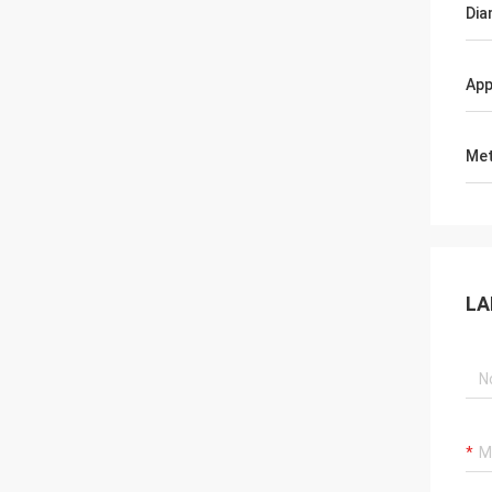
Dia
App
Met
LA