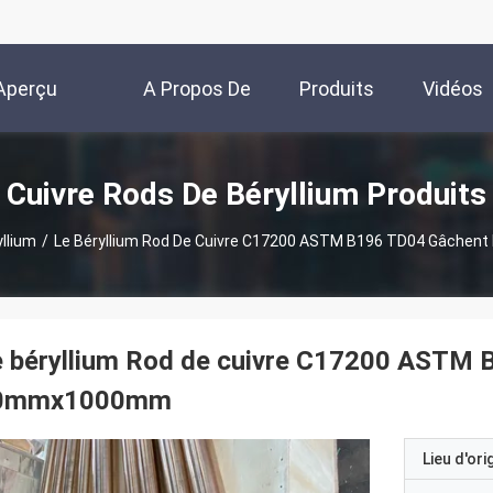
Aperçu
A Propos De
Produits
Vidéos
Nous
Cuivre Rods De Béryllium Produits
yllium
/
Le Béryllium Rod De Cuivre C17200 ASTM B196 TD04 Gâche
 béryllium Rod de cuivre C17200 ASTM 
0mmx1000mm
Lieu d'ori