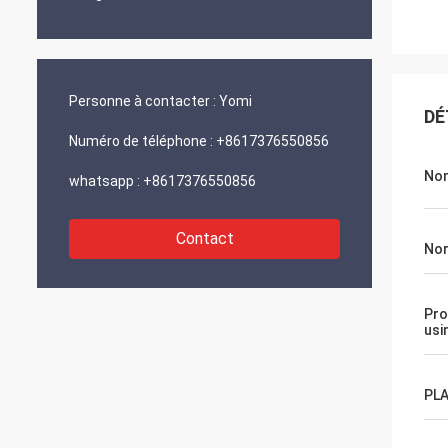
Personne à contacter :
Yomi
DÉ
Numéro de téléphone :
+8617376550856
No
whatsapp :
+8617376550856
Contact
No
Pro
usi
PL