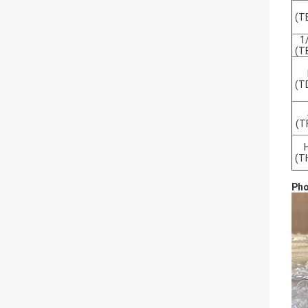
(T
1
(T
(T
(T
(T
Pho