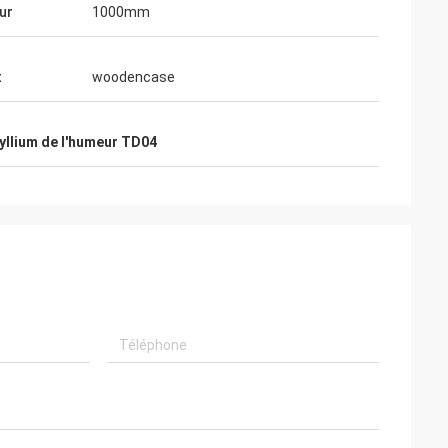
ur
1000mm
t
woodencase
yllium de l'humeur TD04