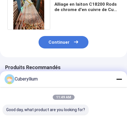
Alliage en laiton C18200 Rods
de chrome d'en cuivre de CuCr
de soudage par points
Continuer
Produits Recommandés
Cuberyllium
11:49 AM
Good day, what product are you looking for?
Cuivre Rods de
Plat de rond de
Plat de cuivre