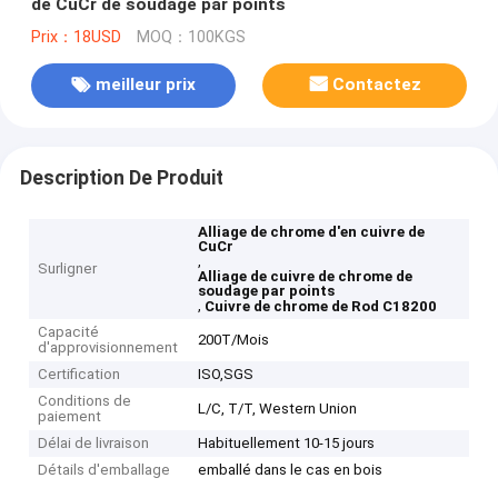
de CuCr de soudage par points
Prix：18USD
MOQ：100KGS
meilleur prix
Contactez
Description De Produit
Alliage de chrome d'en cuivre de
CuCr
,
Surligner
Alliage de cuivre de chrome de
soudage par points
,
Cuivre de chrome de Rod C18200
Capacité
200T/Mois
d'approvisionnement
Certification
ISO,SGS
Conditions de
L/C, T/T, Western Union
paiement
Délai de livraison
Habituellement 10-15 jours
Détails d'emballage
emballé dans le cas en bois