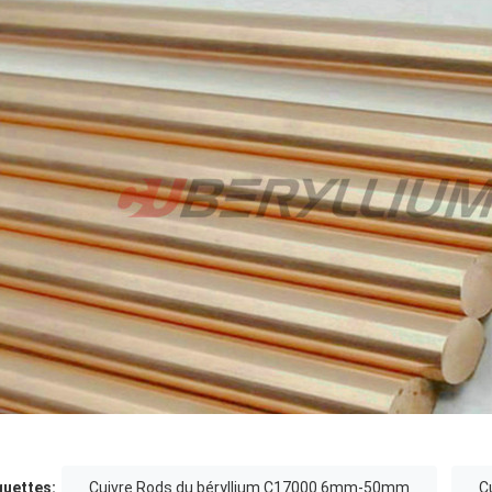
quettes:
Cuivre Rods du béryllium C17000 6mm-50mm
C