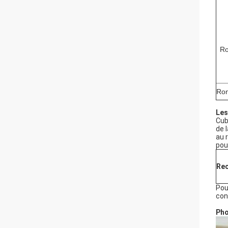
R
Ro
Les
Cub
de 
au 
pou
Re
Pou
con
Pho