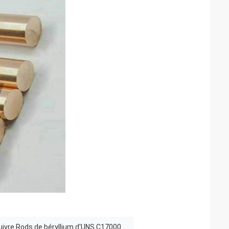
uivre Rods de béryllium d'UNS C17000