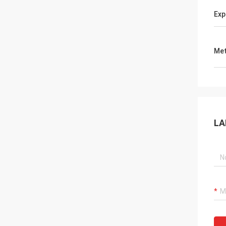
Exp
Met
LA