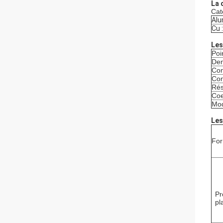
La 
Cat
Alu
Cu :
Les
Poi
Den
Con
Con
Rés
Coe
Mod
Les
Fo
Pr
pl