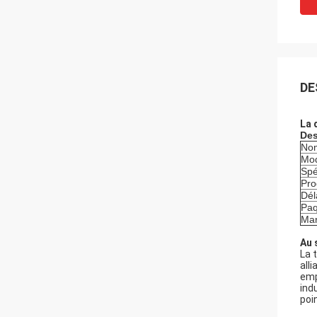
DE
La 
Des
Nom
Mod
Spé
Pro
Dél
Paq
Mar
Au 
La 
all
emp
ind
poi