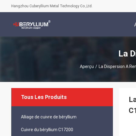
Hangzhou Cuberyllium Metal Technology Co.,Ltd.
La D
Aperçu
/
La Dispersion A Re
Tous Les Produits
La
C
Alliage de cuivre de béryllium
Cuivre du béryllium C17200