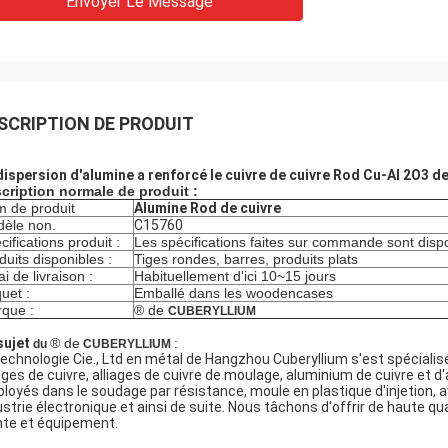
Envoyer Le Message
SCRIPTION DE PRODUIT
dispersion d'alumine a renforcé le cuivre de cuivre Rod Cu-Al 2O3 d
cription normale de produit :
 de produit
Alumine Rod de cuivre
èle non.
C15760
cifications produit :
Les spécifications faites sur commande sont dis
duits disponibles :
Tiges rondes, barres, produits plats
ai de livraison :
Habituellement d'ici 10~15 jours
uet :
Emballé dans les woodencases
que :
® de
CUBERYLLIUM
sujet
® de
:
du
CUBERYLLIUM
technologie Cie., Ltd en métal de Hangzhou Cuberyllium s'est spécialisé
iages de cuivre, alliages de cuivre de moulage, aluminium de cuivre et d
loyés dans le soudage par résistance, moule en plastique d'injetion, avi
ustrie électronique et ainsi de suite. Nous tâchons d'offrir de haute qua
nte et équipement.