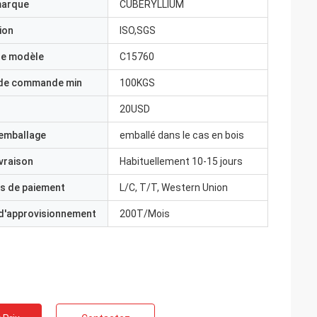
marque
CUBERYLLIUM
ion
ISO,SGS
e modèle
C15760
 de commande min
100KGS
20USD
'emballage
emballé dans le cas en bois
ivraison
Habituellement 10-15 jours
s de paiement
L/C, T/T, Western Union
 d'approvisionnement
200T/Mois