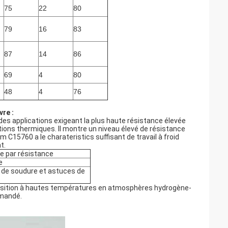
75
22
80
79
16
83
87
14
86
69
4
80
48
4
76
vre :
s applications exigeant la plus haute résistance élevée
tions thermiques. Il montre un niveau élevé de résistance
C15760 a le charateristics suffisant de travail à froid
t.
e par résistance
e
 de soudure et astuces de
exposition à hautes températures en atmosphères hydrogène-
mmandé.