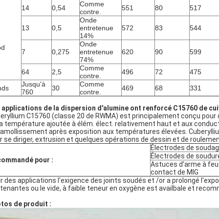
Comme
14
0,54
551
80
517
contre.
Onde
13
0,5
entretenue
572
83
544
14%
Onde
od
7
0,275
entretenue
620
90
599
74%
Comme
64
2,5
496
72
475
contre.
Jusqu'à
Comme
nds
30
469
68
331
760
contre.
 applications de la dispersion d'alumine ont renforcé C15760 de cui
eryllium C15760 (classe 20 de RWMA) est principalement conçu pour de
la température ajoutée à élém. élect. relativement haut et aux conduc
ramollissement après exposition aux températures élevées. Cuberyllium 
r se diriger, extrusion et quelques opérations de dessin et de roulemen
Électrodes de soudag
Électrodes de soudur
commandé pour :
Astuces d'arme à feu
contact de MIG
r des applications l'exigence des joints soudés et /or a prolongé l'
tenantes ou le vide, à faible teneur en oxygène est availbale et reco
tos de produit :