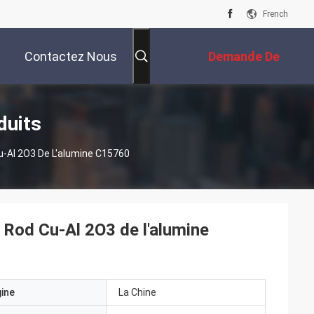
French
Contactez Nous
Demande De
Soumission
duits
u-Al 2O3 De L'alumine C15760
e Rod Cu-Al 2O3 de l'alumine
gine
La Chine