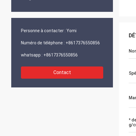
Personne à contacter :
Yomi
DÉ
Numéro de téléphone :
+8617376550856
No
whatsapp :
+8617376550856
Contact
Spé
Man
³ d
g/