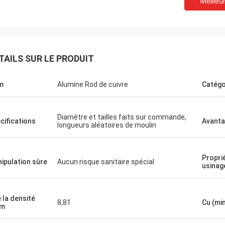
Meilleur
TAILS SUR LE PRODUIT
m
Alumine Rod de cuivre
Catégo
Diamètre et tailles faits sur commande,
cifications
Avant
longueurs aléatoires de moulin
Propri
ipulation sûre
Aucun risque sanitaire spécial
usinag
e la densité
8,81
Cu (mi
cm