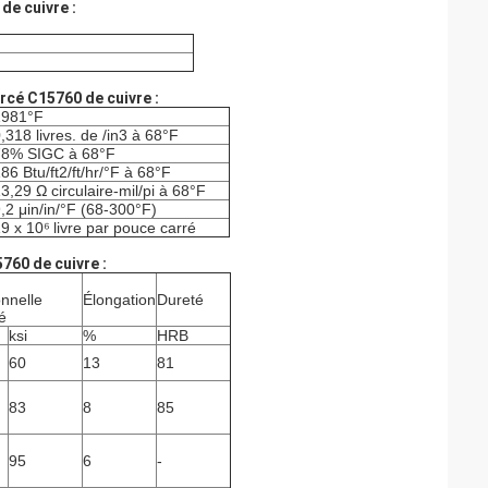
de cuivre :
rcé C15760 de cuivre :
1981°F
,318 livres. de /in3 à 68°F
78% SIGC à 68°F
86 Btu/ft2/ft/hr/°F à 68°F
3,29 Ω circulaire-mil/pi à 68°F
,2 μin/in/°F (68-300°F)
9 x 10
⁶
livre par pouce carré
760 de cuivre :
nnelle
Élongation
Dureté
té
ksi
%
HRB
60
13
81
83
8
85
95
6
-