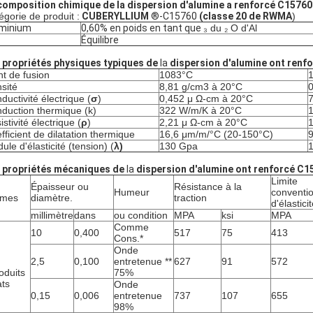
composition chimique de la dispersion d'alumine a renforcé C15760 
égorie de produit :
CUBERYLLIUM
®-C15760
(classe 20 de RWMA
)
minium
0,60% en poids en tant que
₃ du ₂ O d'Al
Équilibre
 propriétés physiques typiques de
la
dispersion d'alumine ont renfo
nt de fusion
1083°C
sité
8,81 g/cm3 à 20°C
0
ductivité électrique
(
σ
)
0,452 μ Ω-cm à 20°C
duction thermique
(k)
322 W/m/K à 20°C
1
istivité électrique
(
ρ
)
2,21 μ Ω-cm à 20°C
1
fficient de dilatation thermique
16,6 μm/m/°C (20-150°C)
9
ule d'élasticité (tension)
(
λ)
130 Gpa
1
 propriétés mécaniques de
la
dispersion d'alumine ont renforcé C15
Limite
Épaisseur ou
Résistance à la
Humeur
conventio
rmes
diamètre.
traction
d'élastici
millimètre
dans
ou condition
MPA
ksi
MPA
Comme
10
0,400
517
75
413
Cons.*
Onde
2,5
0,100
entretenue **
627
91
572
oduits
75%
ats
Onde
0,15
0,006
entretenue
737
107
655
98%