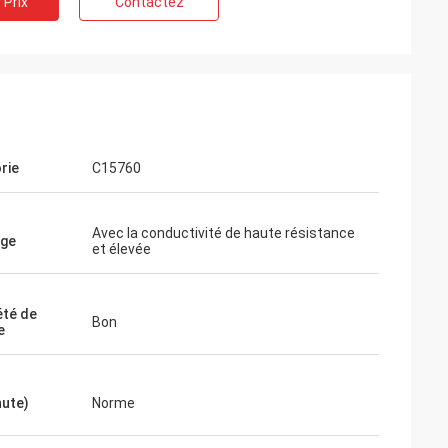
 Prix
Contactez
rie
C15760
Avec la conductivité de haute résistance
age
et élevée
été de
Bon
e
nute)
Norme