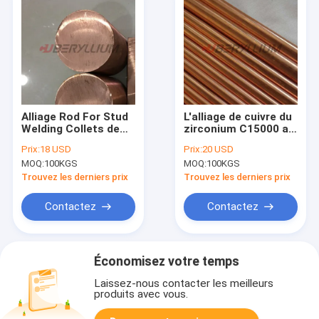
Alliage Rod For Stud
L'alliage de cuivre du
Welding Collets de
zirconium C15000 a
silicium de nickel de
poli des barres 2mm
Prix:
18 USD
Prix:
20 USD
chrome de l'en cuivre
- 8mm en forme de
MOQ:
100KGS
MOQ:
100KGS
C18000 et astuces
crayon
Trouvez les derniers prix
Trouvez les derniers prix
Contactez
Contactez
Économisez votre temps
Laissez-nous contacter les meilleurs
produits avec vous.