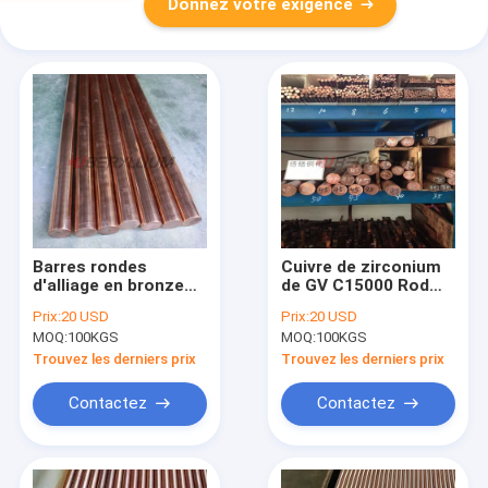
Donnez votre exigence
Barres rondes
Cuivre de zirconium
d'alliage en bronze
de GV C15000 Rod
de zirconium de CuZr
1mm - 6mm pour des
Prix:
20 USD
Prix:
20 USD
ASTM B224 pour des
roues de soudage
MOQ:
100KGS
MOQ:
100KGS
commutateurs de
par résistance
disjoncteur
Trouvez les derniers prix
Trouvez les derniers prix
Contactez
Contactez