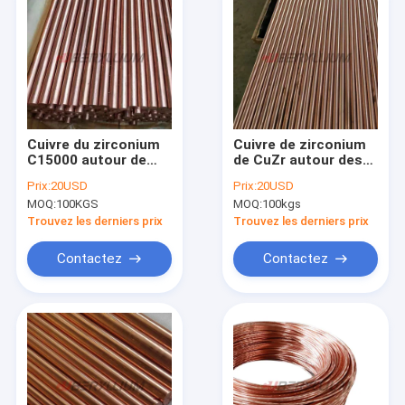
Cuivre du zirconium
Cuivre de zirconium
C15000 autour de
de CuZr autour des
Rods pour des
barres pour la classe
Prix:
20USD
Prix:
20USD
prolongements en
1 des connecteurs
MOQ:
100KGS
MOQ:
100kgs
forme de crayon
UNS.C15000 RWMA
Trouvez les derniers prix
Trouvez les derniers prix
Contactez
Contactez
Maison
Produits
Vidéos