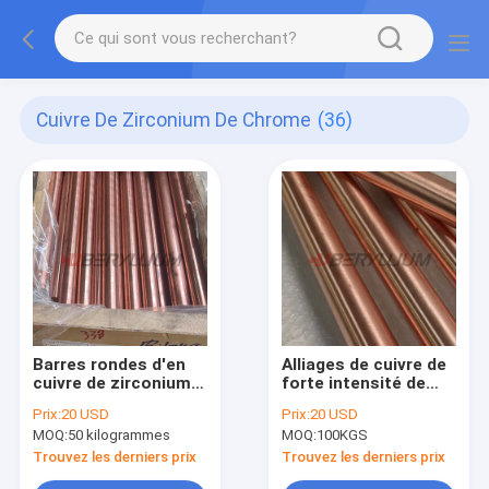
Cuivre De Zirconium De Chrome
(36)
Barres rondes d'en
Alliages de cuivre de
cuivre de zirconium
forte intensité de
de chrome DIN
silicium de nickel de
Prix:
20 USD
Prix:
20 USD
2,1293 pour des
chrome pour des
MOQ:
50 kilogrammes
MOQ:
100KGS
électrodes de
astuces de soudage
soudage par
par résistance
Trouvez les derniers prix
Trouvez les derniers prix
résistance