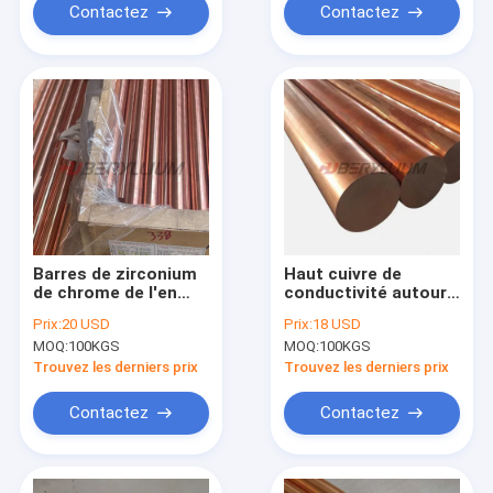
Contactez
Contactez
Barres de zirconium
Haut cuivre de
de chrome de l'en
conductivité autour
cuivre CDA180 pour
des barres pour des
Prix:
20 USD
Prix:
18 USD
des bagues et des
insertions de
MOQ:
100KGS
MOQ:
100KGS
astuces de soudage
radiateur dans les
des goujons
moules en plastique
Trouvez les derniers prix
Trouvez les derniers prix
en acier
Contactez
Contactez