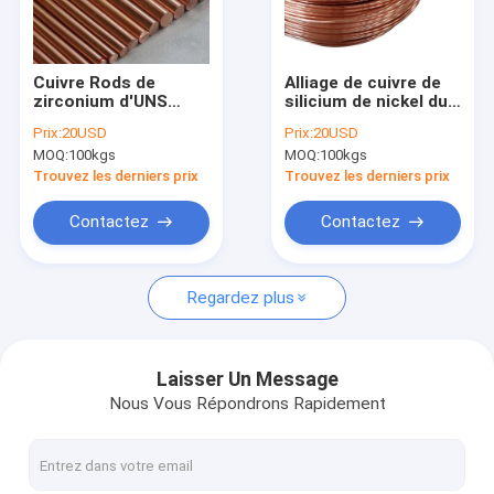
Au sujet de nous
Visite d'usine
Cuivre Rods de
Alliage de cuivre de
zirconium d'UNS
silicium de nickel du
Contrôle de qualité
C15000 pour des
chrome C18000 pour
Prix:
20USD
Prix:
20USD
électrodes/commutateurs
des composants de
MOQ:
100kgs
MOQ:
100kgs
de soudage par
soudage par
Contactez-nous
résistance
résistance
Trouvez les derniers prix
Trouvez les derniers prix
Demandez une citation
Contactez
Contactez
Regardez plus
Alliage de cuivre de béryllium
Cuivre du béryllium C17200
Laisser Un Message
Nous Vous Répondrons Rapidement
Cuivre du béryllium C17300
C17510 Beryllium Copper