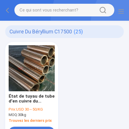
Cuivre Du Béryllium C17500
(25)
État de tuyau de tube
d'en cuivre du
béryllium C17500 un
Prix:
USD 30～50/KG
TB00 pour des
MOQ:
30kg
attaches
Trouvez les derniers prix