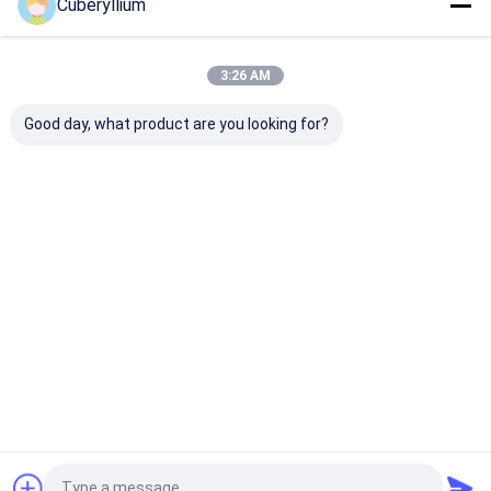
Cuberyllium
Nos Catégories
3:26 AM
Good day, what product are you looking for?
Alliage de cuivre de
Cuivre du béryllium
Cuivre du béry
béryllium
C17200
C17300
Aperçu
Au sujet de
Contactez-
Desktop
nous
nous
Site
Plan du site
Privacy Policy
Qualité
Alliage de cuivre de béryllium
Usine De Chine.Copyright ©
2026 Hangzhou Cuberyllium Metal Technology Co.,Ltd.. All Rights
Reserved.