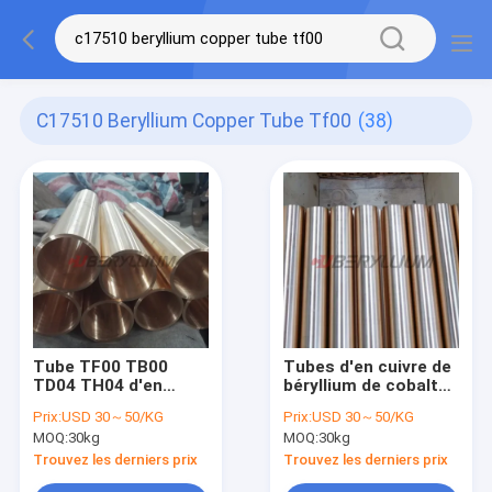
C17510 Beryllium Copper Tube Tf00
(38)
Tube TF00 TB00
Tubes d'en cuivre de
TD04 TH04 d'en
béryllium de cobalt
cuivre du béryllium
TF00 C17500 pour
Prix:
USD 30～50/KG
Prix:
USD 30～50/KG
C17510 DIN 2,0850
des équipements de
MOQ:
30kg
MOQ:
30kg
soudage par
résistance
Trouvez les derniers prix
Trouvez les derniers prix