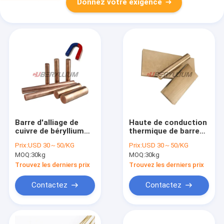
Donnez votre exigence
Barre d'alliage de
Haute de conduction
cuivre de béryllium
thermique de barre
d'Uns C17510 de
de feuille d'en cuivre
Prix:
USD 30～50/KG
Prix:
USD 30～50/KG
cube ASTM B441
de béryllium d'ASTM
MOQ:
30kg
MOQ:
30kg
avec l'alliage de
C17510
nickel 1.40-2.20%
Trouvez les derniers prix
Trouvez les derniers prix
Contactez
Contactez