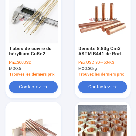
Tubes de cuivre du
Densité 8.83g Cm3
béryllium CuBe2
ASTM B441 de Rods
TD04 TH04 pour
d'en cuivre de
Prix:
300USD
Prix:
USD 30～50/KG
l'industrie
béryllium de Th04
MOQ:
5
MOQ:
30kg
C17510 pour des
pièces d'instrument
Trouvez les derniers prix
Trouvez les derniers prix
Contactez
Contactez
Maison
Produits
Vidéos