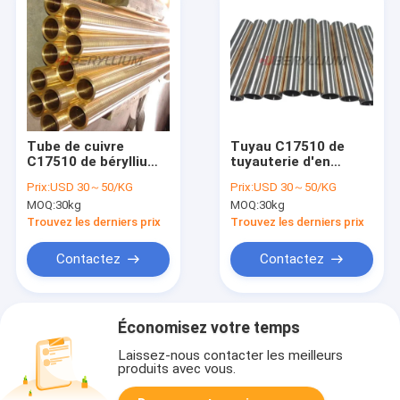
Tube de cuivre
Tuyau C17510 de
C17510 de béryllium
tuyauterie d'en
de nickel de CuNi2Be
cuivre du béryllium
Prix:
USD 30～50/KG
Prix:
USD 30～50/KG
TH04 pour des
MOQ:
30kg
MOQ:
30kg
appareils à souder
Trouvez les derniers prix
Trouvez les derniers prix
Contactez
Contactez
Économisez votre temps
Laissez-nous contacter les meilleurs
produits avec vous.