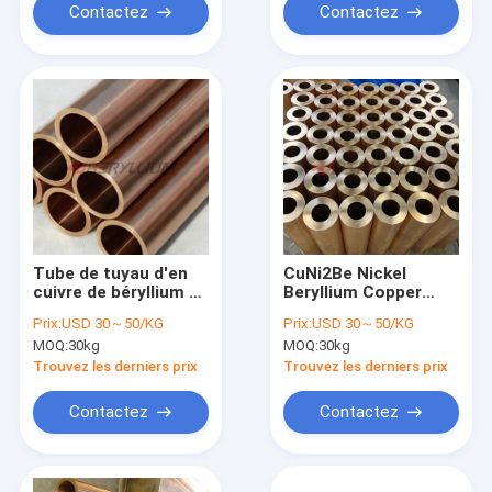
Contactez
Contactez
Tube de tuyau d'en
CuNi2Be Nickel
cuivre de béryllium de
Beryllium Copper
Mrd ECU C17510 pour
Tubing C17510 For
Prix:
USD 30～50/KG
Prix:
USD 30～50/KG
l'industrie électrique
Industry Application
MOQ:
30kg
MOQ:
30kg
par ASTM B937
Trouvez les derniers prix
Trouvez les derniers prix
Contactez
Contactez