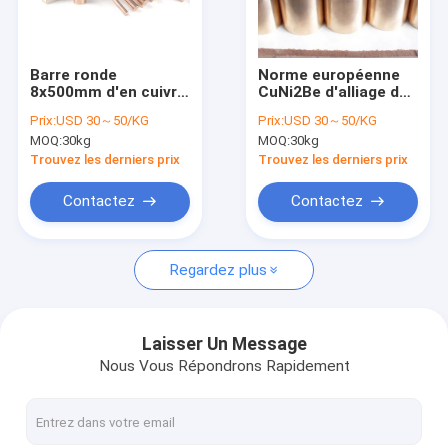
Au sujet de nous
Visite d'usine
Barre ronde
Norme européenne
8x500mm d'en cuivre
CuNi2Be d'alliage de
Contrôle de qualité
de béryllium d'Astm
tuyau de tuyauterie
Prix:
USD 30～50/KG
Prix:
USD 30～50/KG
Uns C17510
d'en cuivre de
MOQ:
30kg
MOQ:
30kg
béryllium de nickel de
Contactez-nous
SAE J 461
Trouvez les derniers prix
Trouvez les derniers prix
Demandez une citation
Contactez
Contactez
Regardez plus
Alliage de cuivre de béryllium
Cuivre du béryllium C17200
Laisser Un Message
Nous Vous Répondrons Rapidement
Cuivre du béryllium C17300
C17510 Beryllium Copper