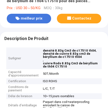
de béryllium de Th04 C17510 pour des pièces
d'instrument
Prix：USD 30～50/KG
MOQ：30kg
meilleur prix
Contactez
Description De Produit
,
densité 8.83g Cm3 de c17510 th04
densité de cuivre 8.83g cm3 de
béryllium de c17510 th04
Surligner
,
cuivre Rods 8.83g Cm3 de béryllium
de th04 C17510
Capacité
50T/Month
d'approvisionnement
Certification
ISO ROHS
Conditions de
L/C, T/T
paiement
Délai de livraison
10~15 jours ouvrables
Paquet dans coil+waterproofing
Détails d'emballage
enroulant la caisse de