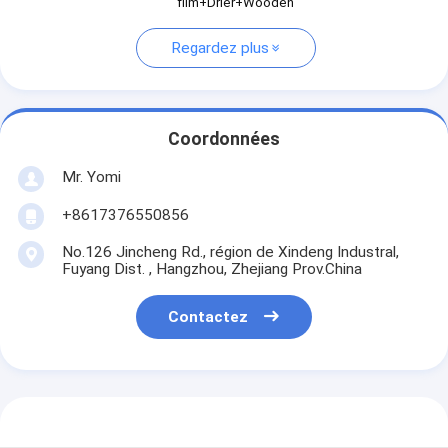
film+Drier+Wooden
Regardez plus
Coordonnées
Mr. Yomi
+8617376550856
No.126 Jincheng Rd., région de Xindeng Industral,
Fuyang Dist. , Hangzhou, Zhejiang Prov.China
Contactez