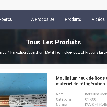
Aperçu
A Propos De
Produits
Vidéos
Nous
Tous Les Produits
erçu
/
Hangzhou Cuberyllium Metal Technology Co.,Ltd. Produits En Li
Moulin lumineux de Rods d
matériel de réfrigération
Nom:
Catégorie:
C17300
Norme:
L'AMS 4650,4