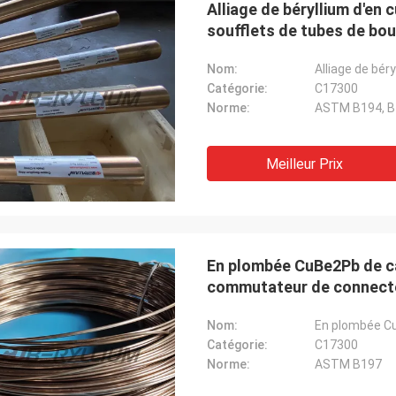
Alliage de béryllium d'en
soufflets de tubes de bo
Nom:
Catégorie:
C17300
Norme:
ASTM B194, B
Meilleur Prix
En plombée CuBe2Pb de câ
commutateur de connecteu
Nom:
Catégorie:
C17300
Norme:
ASTM B197