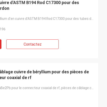
 cuivre d'ASTM B194 Rod C17300 pour des
urdon
Alliage de béryllium d'en cuivre d'ASTM B194 Rod C17300 pour des tubes de bourdon, soufflets
196
Contactez
blage cuivre de béryllium pour des pièces de
r coaxial de rf
En plombée CuBe2Pb pour le connecteur coaxial de rf, pièces de câblage cuivre de béryllium de commut