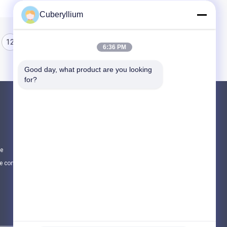
Cuberyllium
12
13
14
6:36 PM
Good day, what product are you looking 
for?
Produits
Alliage de cuivre de béryllium
Cuivre du béryllium C17200
te
Cuivre du béryllium C17300
e confidentialité
Toutes les catégories