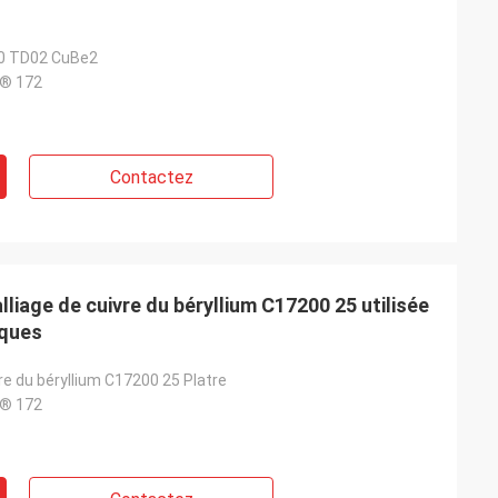
00 TD02 CuBe2
® 172
Contactez
lliage de cuivre du béryllium C17200 25 utilisée
iques
vre du béryllium C17200 25 Platre
® 172