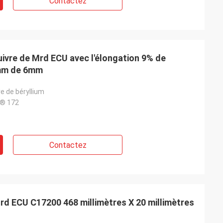
Contactez
cuivre de Mrd ECU avec l'élongation 9% de
0mm de 6mm
re de béryllium
® 172
Contactez
Mrd ECU C17200 468 millimètres X 20 millimètres