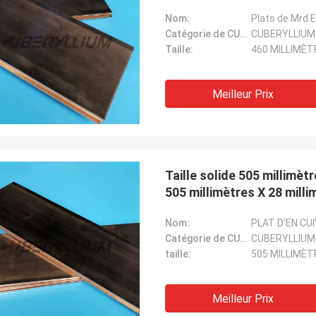
Nom:
Plats de Mrd 
Catégorie de CUBERYLLIUM®:
CUBERYLLIUM
Taille:
460 MILLIMÈT
Meilleur Prix
Taille solide 505 millimèt
505 millimètres X 28 milli
Nom:
PLAT D'EN CU
Catégorie de CUBERYLLIUM®:
CUBERYLLIUM
taille:
505 MILLIMÈT
Meilleur Prix