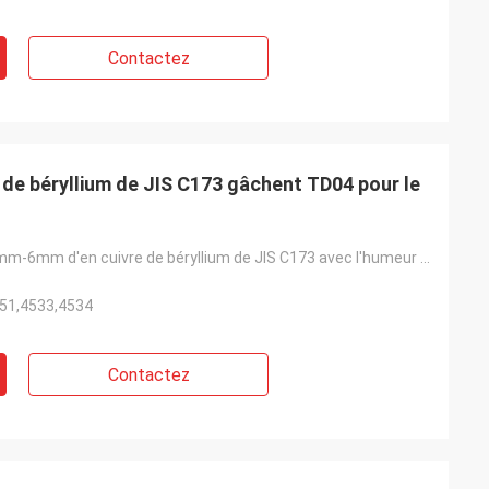
Contactez
e de béryllium de JIS C173 gâchent TD04 pour le
Barre ronde 1mm-6mm d'en cuivre de béryllium de JIS C173 avec l'humeur TD04 pour le tuyau de métal f
651,4533,4534
Contactez