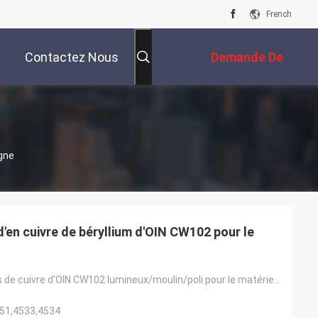
French
Contactez Nous
Demande De
Soumission
gne
'en cuivre de béryllium d'OIN CW102 pour le
Béryllium Rods de cuivre d'OIN CW102 lumineux/moulin/poli pour le matériel de réfrigération
651,4533,4534