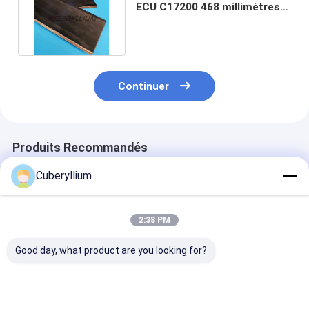
ECU C17200 468 millimètres X
20 millimètres polis
Continuer
Produits Recommandés
Cuberyllium
2:38 PM
Good day, what product are you looking for?
La bobine de feuille
Feuille de béryllium
C17200 plaque
d'en cuivre de
d'en cuivre d'ASTM
140x45x1810
béryllium de CuBe2
B194/ASME SB194
ASTM standar