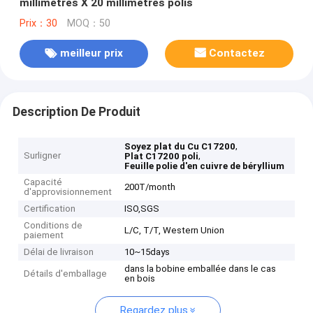
millimètres X 20 millimètres polis
Prix：30
MOQ：50
meilleur prix
Contactez
Description De Produit
,
Soyez plat du Cu C17200
Surligner
,
Plat C17200 poli
Feuille polie d'en cuivre de béryllium
Capacité
200T/month
d'approvisionnement
Certification
ISO,SGS
Conditions de
L/C, T/T, Western Union
paiement
Délai de livraison
10~15days
dans la bobine emballée dans le cas
Détails d'emballage
en bois
Regardez plus