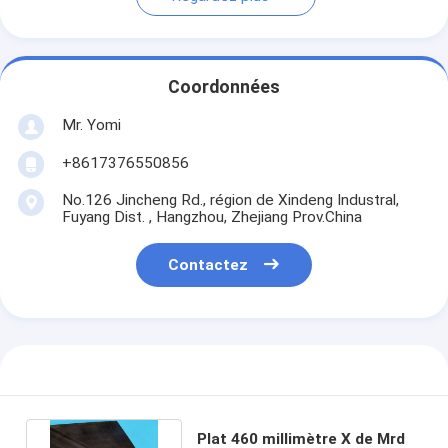
Coordonnées
Mr. Yomi
+8617376550856
No.126 Jincheng Rd., région de Xindeng Industral,
Fuyang Dist. , Hangzhou, Zhejiang Prov.China
Contactez
Plat 460 millimètre X de Mrd