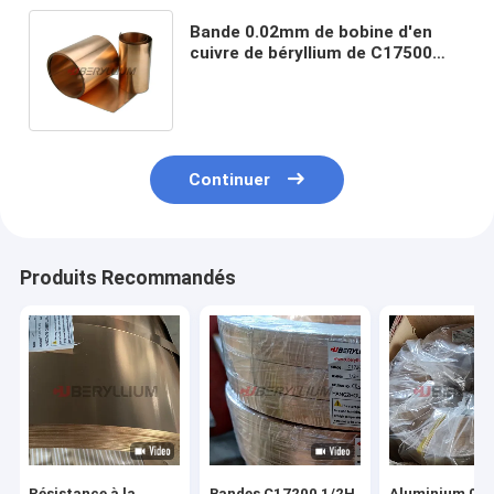
Bande 0.02mm de bobine d'en
cuivre de béryllium de C17500
C17510 C17410 C17200 de haute
résistance
Continuer
Produits Recommandés
Résistance à la
Bandes C17200 1/2H
Aluminium 0.