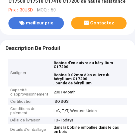
C17500 C17510 C17410 C17200 de haute résistance
Prix：30USD
MOQ：50
meilleur prix
Contactez
Description De Produit
Bobine d'en cuivre du béryllium
C17200
,
Surligner
Bobine 0.02mm d'en cuivre du
béryllium C17200
,
bande de béryllium
Capacité
200T/Month
d'approvisionnement
Certification
ISO,SGS
Conditions de
L/C, T/T, Western Union
paiement
Délai de livraison
10~15days
dans la bobine emballée dans le cas
Détails d'emballage
en bois