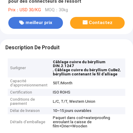
pour des connecteurs de ressort
Prix：USD 30/KG
MOQ：30kg
meilleur prix
Contactez
Description De Produit
Câblage cuivre du béryllium
DIN.2.1247
Surligner
,
,
Câblage cuivre du béryllium CuBe2
béryllium contenant le fil d'alliage
Capacité
50T/Month
d'approvisionnement
Certification
ISO ROHS
Conditions de
L/C, T/T, Western Union
paiement
Délai de livraison
10~15 jours ouvrables
Paquet dans coil+waterproofing
Détails d'emballage
enroulant la caisse de
film+Drier+Wooden