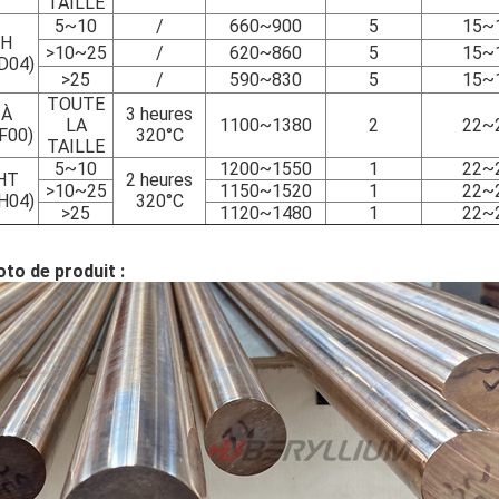
TAILLE
5~10
/
660~900
5
15~
H
>10~25
/
620~860
5
15~
D04)
>25
/
590~830
5
15~
TOUTE
À
3 heures
LA
1100~1380
2
22~
F00)
320°C
TAILLE
5~10
1200~1550
1
22~
HT
2 heures
>10~25
1150~1520
1
22~
H04)
320°C
>25
1120~1480
1
22~
to de produit :