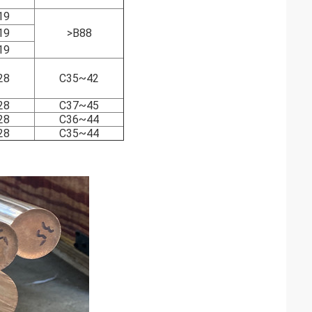
19
19
>B88
19
28
C35~42
28
C37~45
28
C36~44
28
C35~44