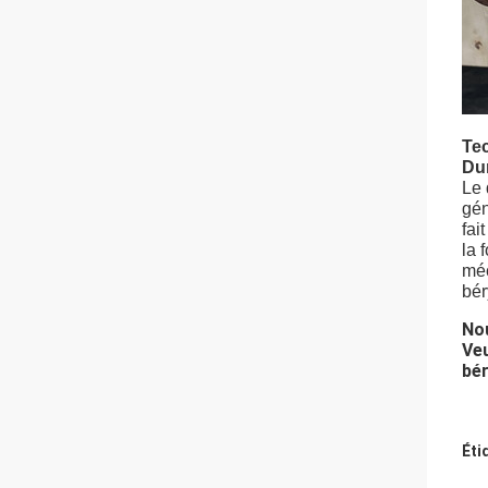
Tec
Dur
Le 
gén
fai
la 
méc
bér
Nou
Veu
bé
Éti