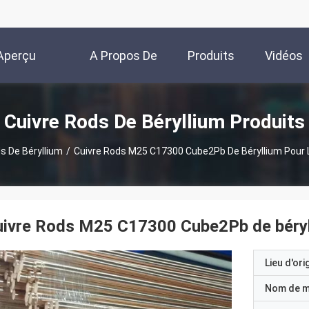
Aperçu
A Propos De
Produits
Vidéos
Nous
Cuivre Rods De Béryllium Produits
s De Béryllium
/
Cuivre Rods M25 C17300 Cube2Pb De Béryllium Pour L'
ivre Rods M25 C17300 Cube2Pb de bérylli
Lieu d'ori
Nom de 