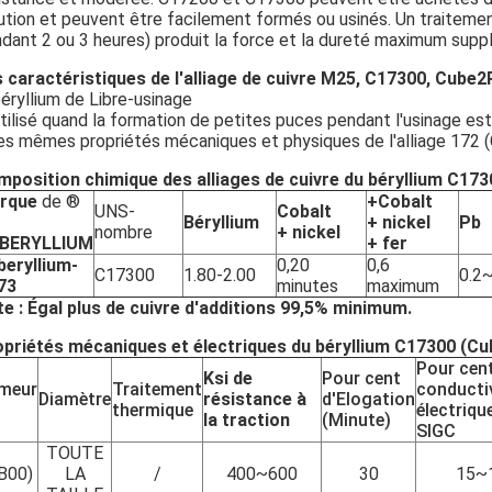
ution et peuvent être facilement formés ou usinés. Un traitem
dant 2 ou 3 heures) produit la force et la dureté maximum supp
 caractéristiques de l'alliage de cuivre M25, C17300, Cube2P
béryllium de Libre-usinage
utilisé quand la formation de petites puces pendant l'usinage es
les mêmes propriétés mécaniques et physiques de l'alliage 172 
position chimique des alliages de cuivre du béryllium C173
rque
de ®
+Cobalt
UNS-
Cobalt
Béryllium
+ nickel
Pb
nombre
+ nickel
BERYLLIUM
+ fer
beryllium-
0,20
0,6
C17300
1.80-2.00
0.2
73
minutes
maximum
e : Égal plus de cuivre d'additions 99,5% minimum.
priétés mécaniques et électriques du béryllium C17300 (Cu
Pour cen
Ksi de
Pour cent
meur
Traitement
conducti
Diamètre
résistance à
d'Elogation
thermique
électriqu
la traction
(Minute)
SIGC
TOUTE
B00)
LA
/
400~600
30
15~