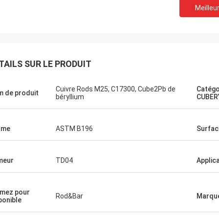
Meilleur
TAILS SUR LE PRODUIT
Cuivre Rods M25, C17300, Cube2Pb de
Catégo
 de produit
béryllium
CUBER
rme
ASTM B196
Surfac
meur
TD04
Applic
mez pour
Rod&Bar
Marqu
ponible