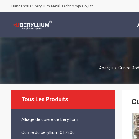
Hangzhou Cuberyllium Metal Technology Co.,Ltd.
Aperçu
/
Cuivre Rod
Tous Les Produits
Cu
Alliage de cuivre de béryllium
Cuivre du béryllium C17200