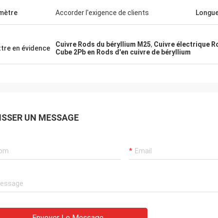
mètre
Accorder l'exigence de clients
Longu
Cuivre Rods du béryllium M25
,
Cuivre électrique R
tre en évidence
Cube 2Pb en Rods d'en cuivre de béryllium
ISSER UN MESSAGE
Envoyer Le Message