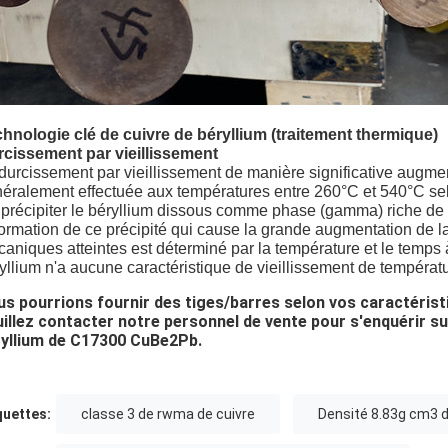
hnologie clé de cuivre de béryllium (
traitement thermique
)
cissement par vieillissement
durcissement par vieillissement de manière significative augment
éralement effectuée aux températures entre 260°C et 540°C selon
t précipiter le béryllium dissous comme phase (gamma) riche de b
formation de ce précipité qui cause la grande augmentation de la
aniques atteintes est déterminé par la température et le temps à l
yllium n'a aucune caractéristique de vieillissement de températ
s pourrions fournir des tiges/barres selon vos caractérist
illez contacter notre personnel de vente pour s'enquérir su
ryllium de C17300 CuBe2Pb.
quettes:
classe 3 de rwma de cuivre
Densité 8.83g cm3 d