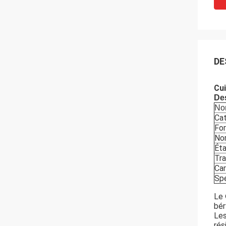
DE
Cui
Des
No
Cat
For
No
Éta
Tr
Car
Spé
Le
bér
Les
rés