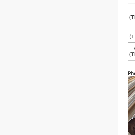
(T
(T
(T
Pho