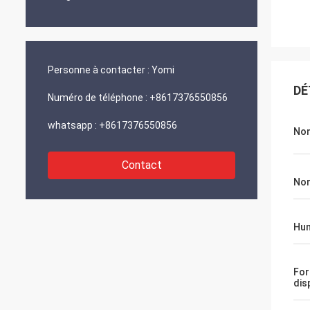
Personne à contacter :
Yomi
DÉ
Numéro de téléphone :
+8617376550856
whatsapp :
+8617376550856
Nom
Contact
No
Hu
For
dis