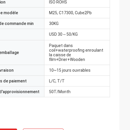
ion
ISO ROHS
e modèle
M25, C17300, Cube2Pb
 de commande min
30KG
USD 30～50/KG
Paquet dans
coil+waterproofing enroulant
'emballage
la caisse de
film+Drier+Wooden
ivraison
10~15 jours ouvrables
s de paiement
L/C, T/T
 d'approvisionnement
50T/Month