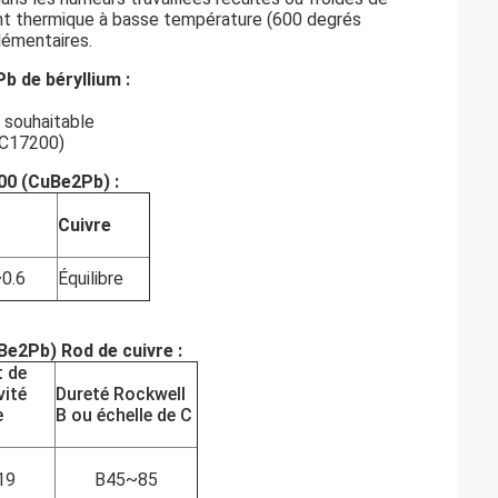
ent thermique à basse température (600 degrés
lémentaires.
b de béryllium :
t souhaitable
(C17200)
00 (CuBe2Pb) :
Cuivre
~0.6
Équilibre
Be2Pb) Rod de cuivre :
t de
vité
Dureté Rockwell
e
B ou échelle de C
19
B45~85