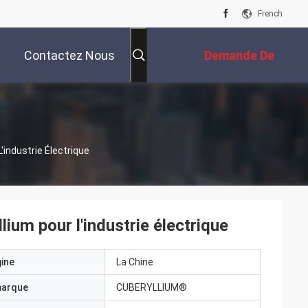
French
Contactez Nous
Demande De
Soumission
industrie Électrique
um pour l'industrie électrique
gine
La Chine
marque
CUBERYLLIUM®