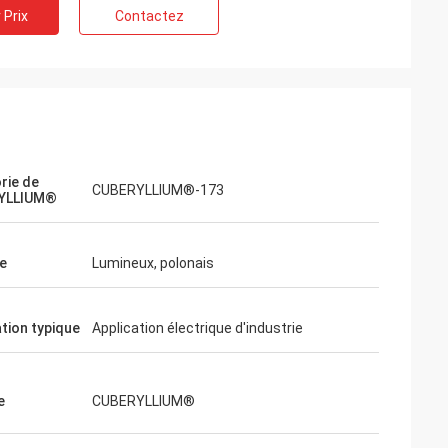
 Prix
Contactez
rie de
CUBERYLLIUM®-173
YLLIUM®
e
Lumineux, polonais
ation typique
Application électrique d'industrie
e
CUBERYLLIUM®