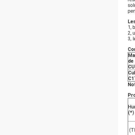
sol
pen
Les
1, 
2, 
3, 
Com
Ma
de
CU
Cu
C1
Not
Pro
Hu
(*)
(T