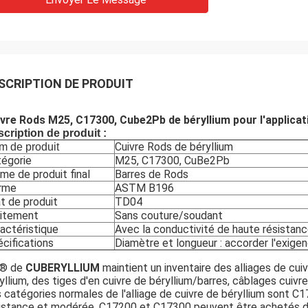
SCRIPTION DE PRODUIT
vre Rods M25, C17300, Cube2Pb de béryllium pour l'applicati
cription de produit :
Cuivre Rods de béryllium
m de produit
égorie
M25, C17300, CuBe2Pb
me de produit final
Barres de Rods
rme
ASTM B196
t de produit
TD04
aitement
Sans couture/soudant
actéristique
Avec la conductivité de haute résistan
cifications
Diamètre et longueur : accorder l'exigen
 ® de
CUBERYLLIUM
maintient un inventaire des alliages de cui
yllium, des tiges d'en cuivre de béryllium/barres, câblages cuivre 
 catégories normales de l'alliage de cuivre de béryllium sont C
istance et modérée. C17200 et C17300 peuvent être achetés dan