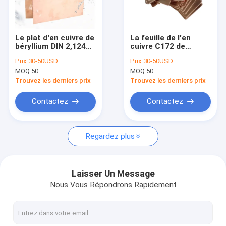
Au sujet de nous
Visite d'usine
Le plat d'en cuivre de
La feuille de l'en
béryllium DIN 2,1247
cuivre C172 de
Contrôle de qualité
déjouent
béryllium de TB00
Prix:
30-50USD
Prix:
30-50USD
5mmx200mm pour
CDA172 ASTM
MOQ:
50
MOQ:
50
les prises électriques
plaquent la bonne
Contactez-nous
conductivité de
Trouvez les derniers prix
Trouvez les derniers prix
haute résistance
Demandez une citation
Contactez
Contactez
Regardez plus
Alliage de cuivre de béryllium
Cuivre du béryllium C17200
Laisser Un Message
Nous Vous Répondrons Rapidement
Cuivre du béryllium C17300
C17510 Beryllium Copper