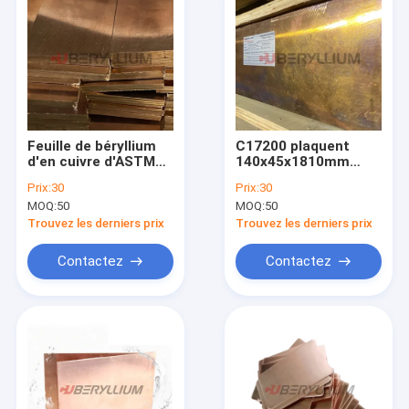
Feuille de béryllium
C17200 plaquent
d'en cuivre d'ASTM
140x45x1810mm
B194/ASME SB194
ASTM standard B194
Prix:
30
Prix:
30
pour d'électro
de haute résistance
MOQ:
50
MOQ:
50
industries chimiques
Trouvez les derniers prix
Trouvez les derniers prix
Contactez
Contactez
Maison
Produits
Vidéos