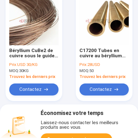
Béryllium CuBe2 de
C17200 Tubes en
cuivre sous le guide
cuivre au béryllium
filaire utilisé dans
Bright Class Four
Prix:
USD 30/KG
Prix:
28USD
l'industrie électrique
MOQ:
30KG
MOQ:
50
Trouvez les derniers prix
Trouvez les derniers prix
Contactez
Contactez
Économisez votre temps
Laissez-nous contacter les meilleurs
produits avec vous.