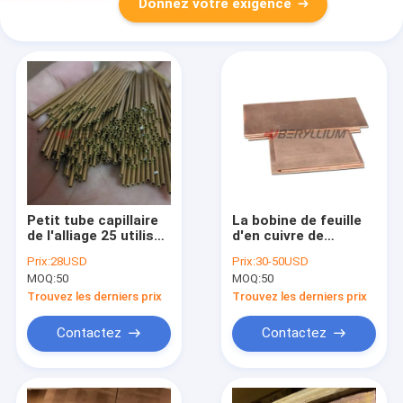
Donnez votre exigence
Petit tube capillaire
La bobine de feuille
de l'alliage 25 utilisé
d'en cuivre de
pour la production de
béryllium de CuBe2
Prix:
28USD
Prix:
30-50USD
matériel électrique
C17510 C17200
MOQ:
50
MOQ:
50
allient 2mmx200mm
pour des
Trouvez les derniers prix
Trouvez les derniers prix
connecteurs
Contactez
Contactez