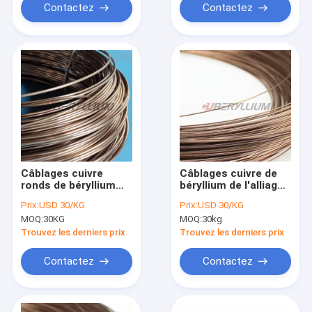
Contactez
Contactez
Câblages cuivre
Câblages cuivre de
ronds de béryllium
béryllium de l'alliage
C172 Dia.1.7mm par
25 UNS C17200 sur
Prix:
USD 30/KG
Prix:
USD 30/KG
ASTM B197
des bobines dans les
MOQ:
30KG
MOQ:
30kg
bobines
Trouvez les derniers prix
Trouvez les derniers prix
Contactez
Contactez