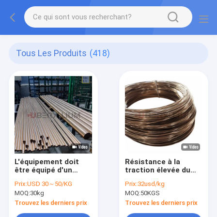
Tous Les Produits
(418)
L'équipement doit
Résistance à la
être équipé d'un
traction élevée du
dispositif
ruban de tôle en
Prix:
USD 30～50/KG
Prix:
32usd/kg
d'échantillonnage et
alliage de cuivre 590 -
MOQ:
30kg
MOQ:
50KGS
d'un dispositif
660Mpa
d'échantillonnage.
Trouvez les derniers prix
Trouvez les derniers prix