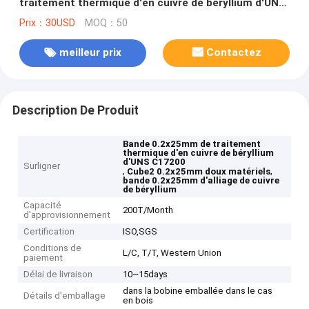
traitement thermique d'en cuivre de béryllium d'UNS
C17200
Prix：30USD
MOQ：50
meilleur prix
Contactez
Description De Produit
Bande 0.2x25mm de traitement
thermique d'en cuivre de béryllium
d'UNS C17200
Surligner
,
,
Cube2 0.2x25mm doux matériels
bande 0.2x25mm d'alliage de cuivre
de béryllium
Capacité
200T/Month
d'approvisionnement
Certification
ISO,SGS
Conditions de
L/C, T/T, Western Union
paiement
Délai de livraison
10~15days
dans la bobine emballée dans le cas
Détails d'emballage
en bois