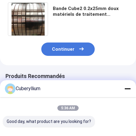
Bande Cube2 0.2x25mm doux
matériels de traitement
thermique d'en cuivre de
béryllium d'UNS C17200
Continuer
Produits Recommandés
Cuberyllium
5:36 AM
Good day, what product are you looking for?
Résistance à la
Berylco 25 Matériel
Le cuivre de