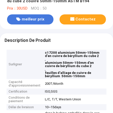
du cube 2 couvre 50mm-150mm ASTM B194
Prix：30USD
MOQ：50
meilleur prix
Contactez
Description De Produit
c17200 aluminium 50mm-150mm
d'en cuivre de béryllium du cube 2
,
aluminium 50mm-150mm d'en
Surligner
cuivre de béryllium du cube 2
,
feuilles d'alliage de cuivre de
béryllium 50mm-150mm
Capacité
200T/Month
d'approvisionnement
Certification
ISO,SGS
Conditions de
L/C, T/T, Western Union
paiement
Délai de livraison
10~15days