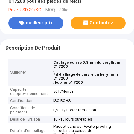
C17200 pour des pièces de relais
Prix：USD 30/KG
MOQ：30kg
meilleur prix
Contactez
Description De Produit
Câblage cuivre 0.8mm du béryllium
C17200
,
Surligner
Fil d'alliage de cuivre du béryllium
C17200
,
kupfer c17200
Capacité
50T/Month
d'approvisionnement
Certification
ISO ROHS
Conditions de
L/C, T/T, Western Union
paiement
Délai de livraison
10~15 jours ouvrables
Paquet dans coil+waterproofing
Détails d'emballage
enroulant la caisse de