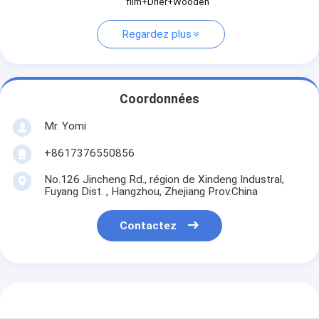
film+Drier+Wooden
Regardez plus
Coordonnées
Mr. Yomi
+8617376550856
No.126 Jincheng Rd., région de Xindeng Industral,
Fuyang Dist. , Hangzhou, Zhejiang Prov.China
Contactez