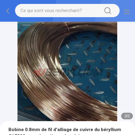
2
/
2
Bobine 0.8mm de fil d'alliage de cuivre du béryllium