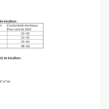
 béryllium :
on
Conductivité électrique
Pour cent de SIGC
20~30
20~30
45~60
48~60
) de béryllium :
C à l'en