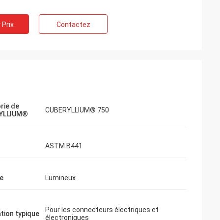
 Prix
Contactez
rie de
CUBERYLLIUM® 750
YLLIUM®
ASTM B441
e
Lumineux
Pour les connecteurs électriques et
ation typique
électroniques