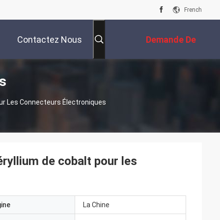
French
Contactez Nous
Demande De
s
Soumission
ur Les Connecteurs Électroniques
yllium de cobalt pour les
gine
La Chine