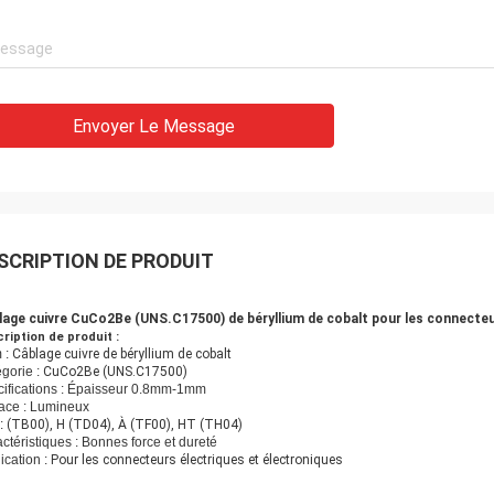
Envoyer Le Message
SCRIPTION DE PRODUIT
lage cuivre CuCo2Be (UNS.C17500) de béryllium de cobalt pour les connecteu
ription de produit :
 :
Câblage cuivre de béryllium de cobalt
gorie :
CuCo2Be (UNS.C17500)
ifications : Épaisseur 0.8mm-1mm
ace : Lumineux
:
(TB00), H (TD04), À (TF00), HT (TH04)
ctéristiques : Bonnes force et dureté
ication :
Pour les connecteurs électriques et électroniques