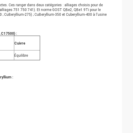
nctes. Ces ranger dans deux catégories : alliages choisis pour de
e (alliages 751 750 741). Et norme GOST QBe2, QBe1.9Ti pour le
 ; CuBeryllium-275) ; CuBeryllium-350 et Cuberyllium-400 à l'usine
.C17500) :
Cuivre
Équilibre
yllium :