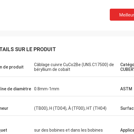
Meilleur
TAILS SUR LE PRODUIT
Câblage cuivre CuCo2Be (UNS.C17500) de
Catégo
 de produit
béryllium de cobalt
CUBER
îne de diamètre
0.8mm-1mm
ASTM
meur
(TB00), H (TD04), À (TF00), HT (TH04)
Surfac
uet
sur des bobines et dans les bobines
Applic