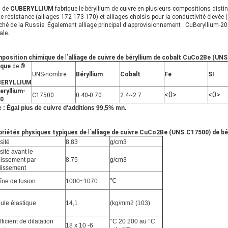
® de
CUBERYLLIUM
fabrique le béryllium de cuivre en plusieurs compositions disti
e résistance (alliages 172 173 170) et alliages choisis pour la conductivité élevé
hé de la Russie. Également alliage principal d'approvisionnement : CuBeryllium-200
ale.
l'
position chimique
de
alliage de cuivre de béryllium de cobalt CuCo2Be (UNS
que
de ®
UNS-nombre
Béryllium
Cobalt
Fe
SI
BERYLLIUM
eryllium-
<0>
<0>
C17500
0.40-0.70
2.4~2.7
0
 : Égal plus de cuivre d'additions 99,5% mn.
l'
priétés physiques typiques
de
alliage de cuivre CuCo2Be (UNS.C17500) de bér
sité
8,83
g/cm3
ité avant le
cissement par
8,75
g/cm3
llissement
℃
îne de fusion
1000~1070
ule élastique
14,1
(kg/mm2 (103)
ficient de dilatation
°C 20 200 au °C
18 x 10 -6