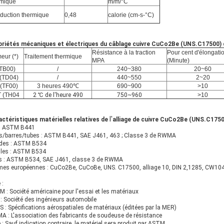
rmique
m/m/°C
duction thermique
0,48
calorie (cm-s-°C)
priétés mécaniques et électriques
du câblage cuivre CuCo2Be (UNS.C17500) de
Résistance à la traction
Pour cent d'élongati
eur (*)
Traitement thermique
MPA
(Minute)
TB00)
/
240~380
20~60
(TD04)
/
440~550
2~20
 (TF00)
3 heures 490℃
690~900
>10
 (TH04
2 ℃ de l'heure 490
750~960
>10
l'
ctéristiques matérielles relatives
de
alliage de cuivre CuCo2Be (UNS.C17500
 : ASTM B441
/barres/tubes : ASTM B441, SAE J461, 463 ; Classe 3 de RWMA
des : ASTM B534
lles : ASTM B534
s : ASTM B534, SAE J461, classe 3 de RWMA
es européennes : CuCo2Be, CuCoBe, UNS. C17500, alliage 10, DIN 2,1285, CW104
 :
 : Société américaine pour l'essai et les matériaux
: Société des ingénieurs automobile
S : Spécifications aérospatiales de matériaux (éditées par la MER)
 : L'association des fabricants de soudeuse de résistance
 : Sauf indication contraire, le matériel sera produit par ASTM.