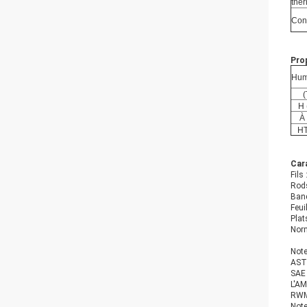
the
Con
Pro
Hum
(
H 
À
HT
Cara
Fils
Rods
Ban
Feui
Plat
Norm
Note
ASTM
SAE 
L'AM
RWMA
Note