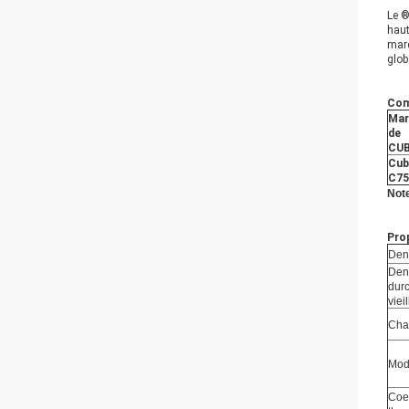
Le 
haut
marc
glob
Com
Mar
de
CU
Cub
C75
Note
Pro
Den
Dens
dur
viei
Cha
Mod
Coef