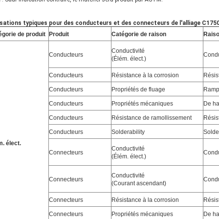
isations typiques pour des conducteurs et des connecteurs de l'alliage C1750
égorie de produit
Produit
Catégorie de raison
Rais
Conductivité
Conducteurs
Condu
(Élém. élect.)
Conducteurs
Résistance à la corrosion
Résis
Conducteurs
Propriétés de fluage
Rampe
Conducteurs
Propriétés mécaniques
De ha
Conducteurs
Résistance de ramollissement
Résis
Conducteurs
Solderability
Solder
. élect.
Conductivité
Connecteurs
Condu
(Élém. élect.)
Conductivité
Connecteurs
Condu
(Courant ascendant)
Connecteurs
Résistance à la corrosion
Résis
Connecteurs
Propriétés mécaniques
De ha