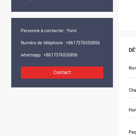
Personne à contacter :
Yomi
Numéro de téléphone :
+8617376550856
DÉ
whatsapp :
+8617376550856
Nom
Contact
Cha
Hu
Paq