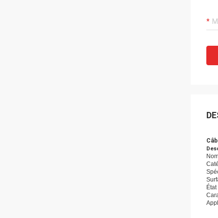
DE
Câb
Desc
Nom
Caté
Spéc
Surf
État 
Cara
Appl