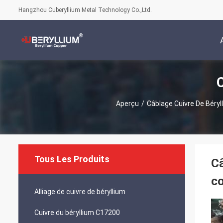
Hangzhou Cuberyllium Metal Technology Co.,Ltd.
Aperçu
/
Câblage Cuivre De Béryl
Tous Les Produits
Câ
co
Alliage de cuivre de béryllium
Cuivre du béryllium C17200