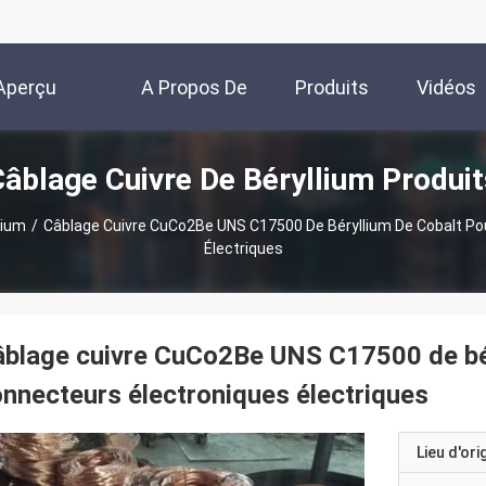
Aperçu
A Propos De
Produits
Vidéos
Câblage Cuivre De Béryllium Produit
Nous
lium
/
Câblage Cuivre CuCo2Be UNS C17500 De Béryllium De Cobalt Po
Électriques
blage cuivre CuCo2Be UNS C17500 de bér
nnecteurs électroniques électriques
Lieu d'ori