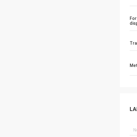
For
dis
Tra
Met
LA