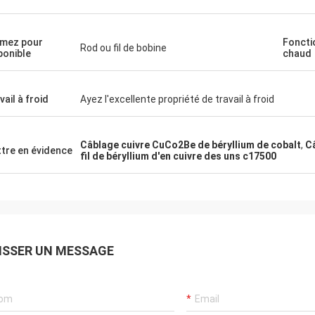
mez pour
Fonct
Rod ou fil de bobine
ponible
chaud
vail à froid
Ayez l'excellente propriété de travail à froid
Câblage cuivre CuCo2Be de béryllium de cobalt
,
Câ
tre en évidence
fil de béryllium d'en cuivre des uns c17500
ISSER UN MESSAGE