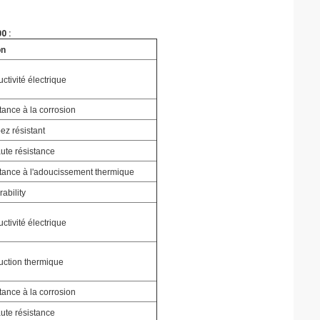
0 :
on
ctivité électrique
tance à la corrosion
z résistant
ute résistance
tance à l'adoucissement thermique
ability
ctivité électrique
ction thermique
tance à la corrosion
ute résistance