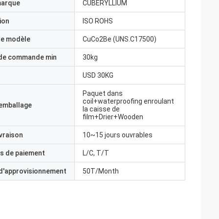
marque
CUBERYLLIUM
ion
ISO ROHS
e modèle
CuCo2Be (UNS.C17500)
 de commande min
30kg
USD 30KG
Paquet dans
coil+waterproofing enroulant
'emballage
la caisse de
film+Drier+Wooden
ivraison
10~15 jours ouvrables
s de paiement
L/C, T/T
 d'approvisionnement
50T/Month