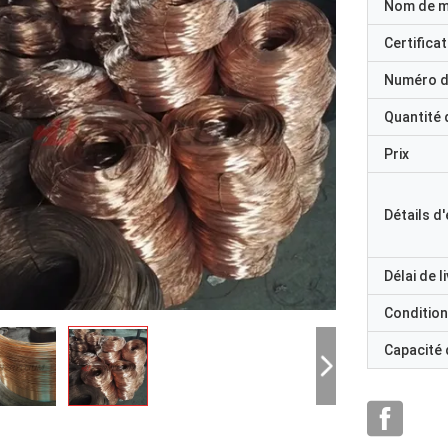
Nom de 
Certificat
Numéro d
Quantité
Prix
Détails d
Délai de l
Condition
Capacité