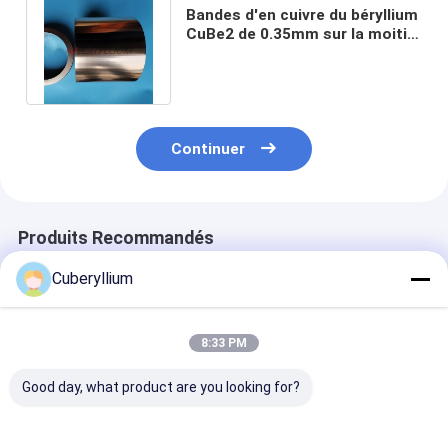
Bandes d'en cuivre du béryllium
CuBe2 de 0.35mm sur la moitié
d'état roulé dur de bobine
Continuer
Produits Recommandés
Cuberyllium
8:33 PM
Good day, what product are you looking for?
Résistance à la
Berylco 25 Matériel
Le cuivre de