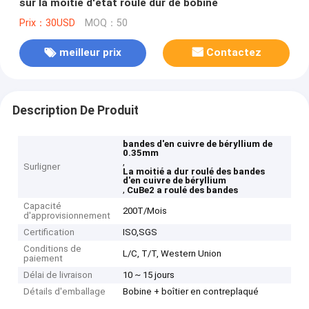
sur la moitié d'état roulé dur de bobine
Prix：30USD
MOQ：50
meilleur prix
Contactez
Description De Produit
bandes d'en cuivre de béryllium de
0.35mm
,
Surligner
La moitié a dur roulé des bandes
d'en cuivre de béryllium
,
CuBe2 a roulé des bandes
Capacité
200T/Mois
d'approvisionnement
Certification
ISO,SGS
Conditions de
L/C, T/T, Western Union
paiement
Délai de livraison
10 ~ 15 jours
Détails d'emballage
Bobine + boîtier en contreplaqué