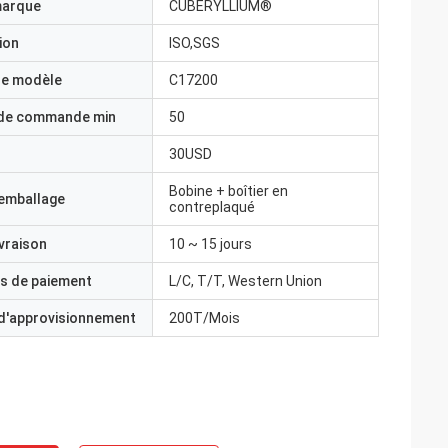
marque
CUBERYLLIUM®
ion
ISO,SGS
e modèle
C17200
 de commande min
50
30USD
Bobine + boîtier en
'emballage
contreplaqué
ivraison
10 ~ 15 jours
s de paiement
L/C, T/T, Western Union
 d'approvisionnement
200T/Mois