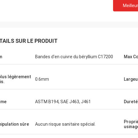
Meilleur
TAILS SUR LE PRODUIT
m
Bandes d'en cuivre du béryllium C17200
Max Co
plus légèrement
0.6mm
Largeu
is.
rme
ASTM B194, SAE J463, J461
Dureté
Propri
ipulation sûre
Aucun risque sanitaire spécial.
usinag