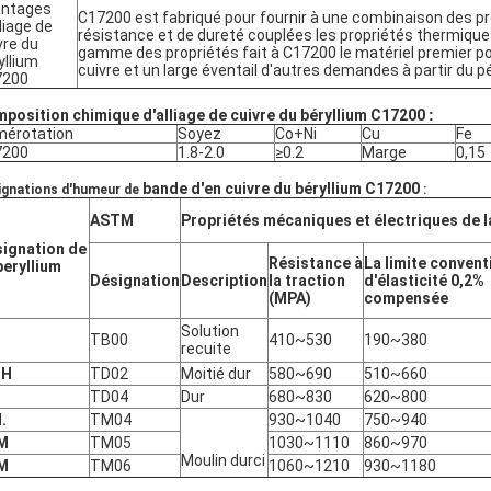
antages
C17200 est fabriqué pour fournir à une combinaison des p
lliage de
résistance et de dureté couplées les propriétés thermique
vre du
gamme des propriétés fait à C17200 le matériel premier po
yllium
cuivre et un large éventail d'autres demandes à partir du pé
7200
position chimique d'alliage de cuivre du béryllium C17200
:
érotation
Soyez
Co+Ni
Cu
Fe
7200
1.8-2.0
≥0.2
Marge
0,15
bande d'en cuivre du béryllium C17200
ignations d'humeur de
:
ASTM
Propriétés mécaniques et électriques de l
ignation de
Résistance à
La limite convent
eryllium
Désignation
Description
la traction
d'élasticité 0,2%
(MPA)
compensée
Solution
TB00
410~530
190~380
recuite
 H
TD02
Moitié dur
580~690
510~660
TD04
Dur
680~830
620~800
.
TM04
930~1040
750~940
M
TM05
1030~1110
860~970
Moulin durci
M
TM06
1060~1210
930~1180