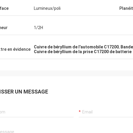
face
Lumineux/poli
Planéi
meur
1/2H
Cuivre de béryllium de l'automobile C17200
,
Bandes
tre en évidence
Cuivre de béryllium de la prise C17200 de batterie
ISSER UN MESSAGE