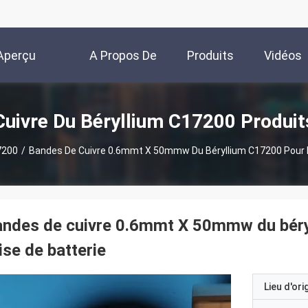
Aperçu
A Propos De
Produits
Vidéos
Nous
Cuivre Du Béryllium C17200 Produit
7200
/
Bandes De Cuivre 0.6mmt X 50mmw Du Béryllium C17200 Pour L'
ndes de cuivre 0.6mmt X 50mmw du béryl
ise de batterie
Lieu d'ori