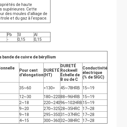
ropriétés de haute
s supérieures. Cette
ur des moules d'alliage de
trole et du gaz à l'espace.
Pb
SI
Al
-
0,15
0,15
a bande de cuivre de béryllium
DURETÉ
ionnelle
Conductivité
Pour cent
DURETÉ
Rockwell
électrique
d'élongation
(HT)
Échelle de
(% de SIGC)
B ou de C
35~60
<130>
45~78HRB
15~19
12~30
180~220
88~96HRB
15~19
2~18
220~240
96~102HRB
15~19
9~20
270~325
28~35HRC
17~28
9~18
295~350
31~37HRC
17~28
4~15
300~360
32~38HRC
17~28