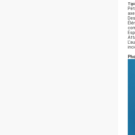
Tipi
Pét
axe
Des
Élé
com
Esp
Atta
L'a
inc
Pho