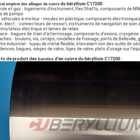
du béryllium C17200
cal emploie des alliages de cuivre
:
role et gaz - logements d'instrument, Flex Shafts, composants de MW
s de pompe
 véhicules à moteur - moules en plastique, composants électroniques
m. élect. - connecteurs de ressort, instruments de navigation de soin a
mutateur électrique et lames de relais
ace - bagues de train d'atterrissage, composants d'avions, cryogénie
ches - boulons, vis, circlips, rondelles de freinage, joints de Belleville, 
utre industriel - tuyau de métal flexible, étincelant non des outils de s
idences, bagues, sièges de valve, tiges de valve, plats d'usage sur l'é
to de produit des
bandes
d'en cuivre du béryllium C17200 :