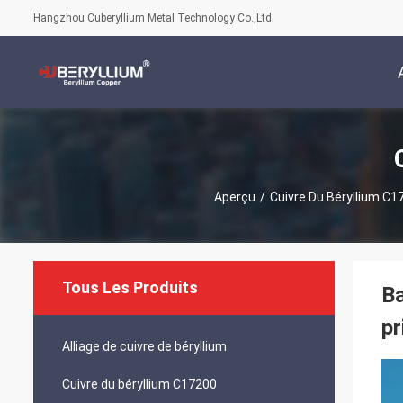
Hangzhou Cuberyllium Metal Technology Co.,Ltd.
Aperçu
/
Cuivre Du Béryllium C1
Tous Les Produits
Ba
pr
Alliage de cuivre de béryllium
Cuivre du béryllium C17200