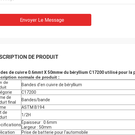
Envoyer Le Message
SCRIPTION DE PRODUIT
des de cuivre 0.6mmt X 50mmw du béryllium C17200 utilisé pour la p
cription normale de produit :
m de
Bandes d'en cuivre de béryllium
duit
égorie
C17200
me de
Bandes/bande
duit final
rme
ASTM B194
t de
1/2H
duit
Épaisseur : 0.6mm
cifications
Largeur : 50mm
lication
Prise de batterie pour l'automobile