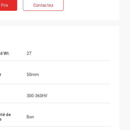
 Prix
Contactez
il Wt.
2T
r
50mm
300-360HV
été de
Bon
e