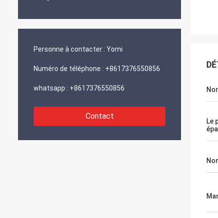
Personne à contacter :
Yomi
DÉ
Numéro de téléphone :
+8617376550856
whatsapp :
+8617376550856
No
Contact
Le 
épa
No
Man