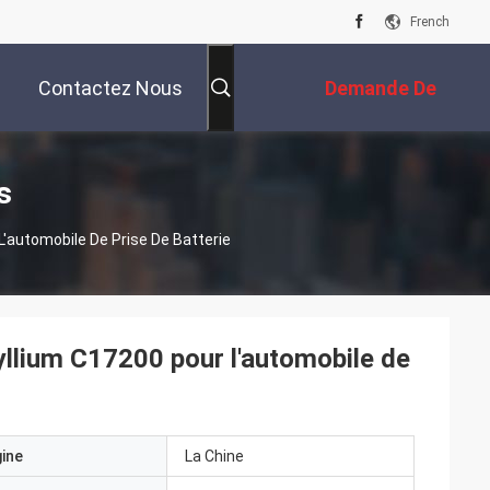
French
Contactez Nous
Demande De
Soumission
s
automobile De Prise De Batterie
lium C17200 pour l'automobile de
gine
La Chine