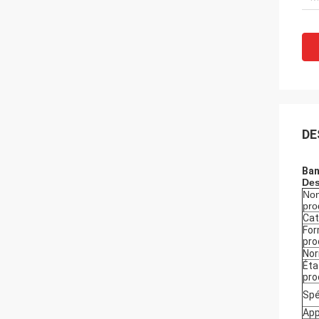
DE
Ban
Des
No
pro
Cat
For
pro
No
Éta
pro
Spé
App