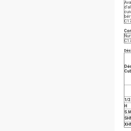
Av
d'a
cui
bér
C1
Com
Num
C1
Dés
Dés
Cub
1/2
H
S.M
SH
XH